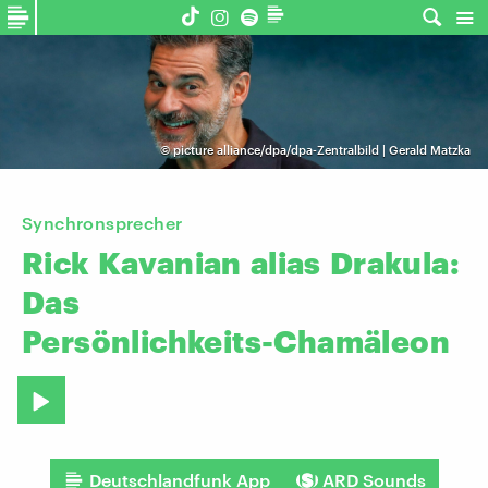
©
picture alliance/dpa/dpa-Zentralbild | Gerald Matzka
Synchronsprecher
Rick
Kavanian
alias
Drakula:
Das
Persönlichkeits-Chamäleon
Deutschlandfunk App
ARD Sounds