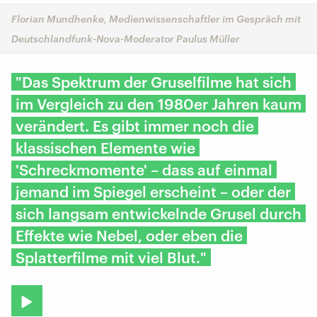
Florian Mundhenke, Medienwissenschaftler im Gespräch mit
Deutschlandfunk-Nova-Moderator Paulus Müller
"Das Spektrum der Gruselfilme hat sich
im Vergleich zu den 1980er Jahren kaum
verändert. Es gibt immer noch die
klassischen Elemente wie
'Schreckmomente' – dass auf einmal
jemand im Spiegel erscheint – oder der
sich langsam entwickelnde Grusel durch
Effekte wie Nebel, oder eben die
Splatterfilme mit viel Blut."