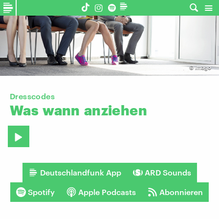
©
imago
Dresscodes
Was
wann
anziehen
Deutschlandfunk App
ARD Sounds
Spotify
Apple Podcasts
Abonnieren