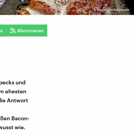
©
imago stock&people
ts
Abonnieren
specks und
am ehesten
die Antwort
r
roßen Bacon-
wusst wie.