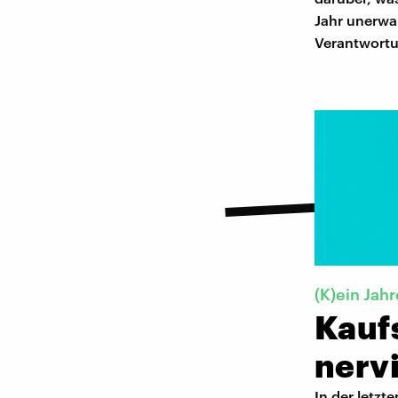
Jahr unerwar
Verantwort
(K)ein Jah
Kauf
nerv
In der letzt