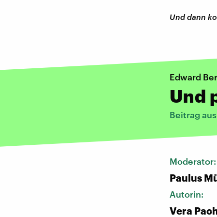
Und dann ko
Edward Be
Und p
Beitrag au
Moderator
Paulus Mü
Autorin:
Vera Pac