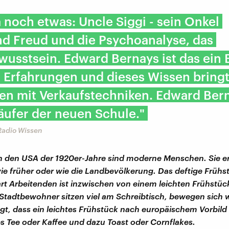
ja noch etwas: Uncle Siggi - sein Onkel
d Freud und die Psychoanalyse, das
usstsein. Edward Bernays ist das ein B
e Erfahrungen und dieses Wissen bringt
n mit Verkaufstechniken. Edward Bern
äufer der neuen Schule."
Radio Wissen
in den USA der 1920er-Jahre sind moderne Menschen. Sie e
ie früher oder wie die Landbevölkerung. Das deftige Frühst
art Arbeitenden ist inzwischen von einem leichten Frühstüc
Stadtbewohner sitzen viel am Schreibtisch, bewegen sich w
gt, dass ein leichtes Frühstück nach europäischem Vorbild 
s Tee oder Kaffee und dazu Toast oder Cornflakes.