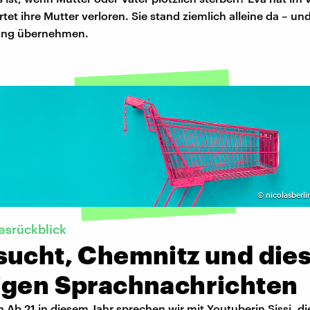
tet ihre Mutter verloren. Sie stand ziemlich alleine da – un
ung übernehmen.
©
nicolasberli
resrückblick
sucht, Chemnitz und die
igen Sprachnachrichten
en Ab 21 in diesem Jahr sprechen wir mit Youtuberin Sissi, di