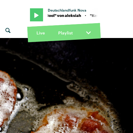
Deutschlandfunk Nova
 · "Keep My Cool" von aleksiah · "Keep My Cool" von aleksiah
Live
Playlist