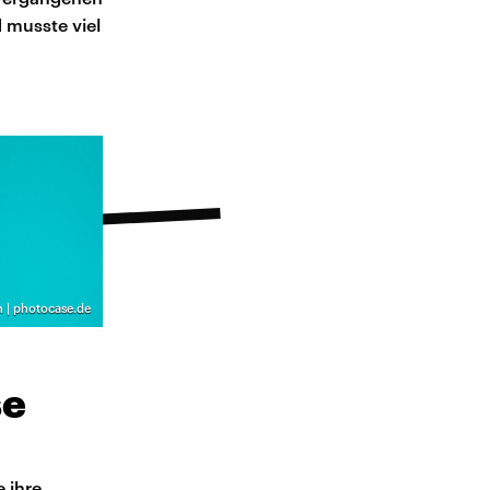
d musste viel
n | photocase.de
se
e ihre