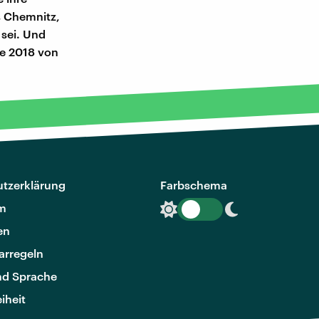
s Chemnitz,
 sei. Und
ie 2018 von
tzerklärung
Farbschema
m
en
rregeln
nd Sprache
eiheit