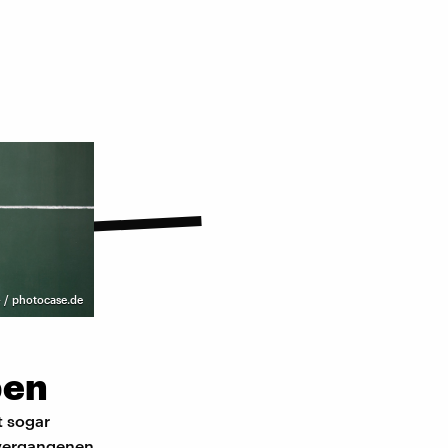
 / photocase.de
ben
t sogar
m vergangenen