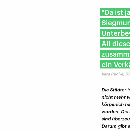
"Da ist 
Siegmun
Unterbew
All dies
zusamme
ein Verk
Vera Pache, D
Die Städter 
nicht mehr w
körperlich h
worden. Die 
sind überzeu
Darum gibt e