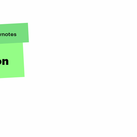
notes
on