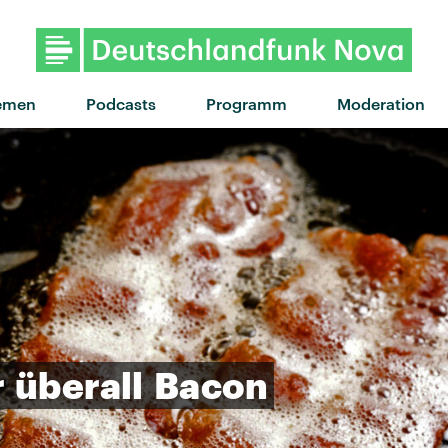
"Keep My Cool" von aleksiah
emen
Podcasts
Programm
Moderation
r
überall
Bacon