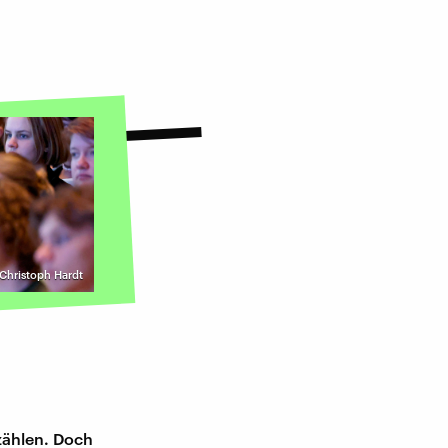
 Christoph Hardt
rzählen. Doch