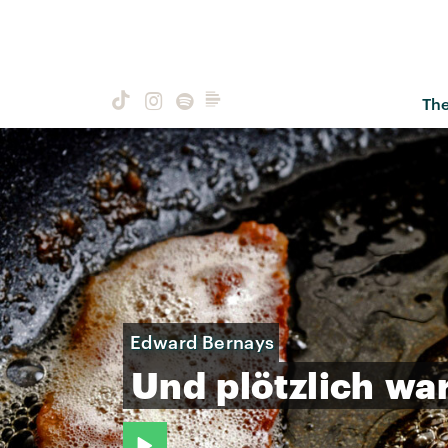
Th
Edward Bernays
Und
plötzlich
wa