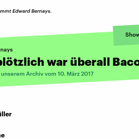
mmt Edward Bernays.
Show
rnays
lötzlich war überall Bac
s unserem Archiv vom 10. März 2017
:
ller
he