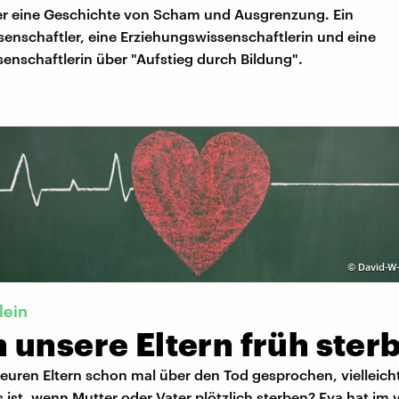
eher eine Geschichte von Scham und Ausgrenzung. Ein
enschaftler, eine Erziehungswissenschaftlerin und eine
senschaftlerin über "Aufstieg durch Bildung".
©
David-W-
lein
 unsere Eltern früh ster
 euren Eltern schon mal über den Tod gesprochen, vielleich
 ist, wenn Mutter oder Vater plötzlich sterben? Eva hat i