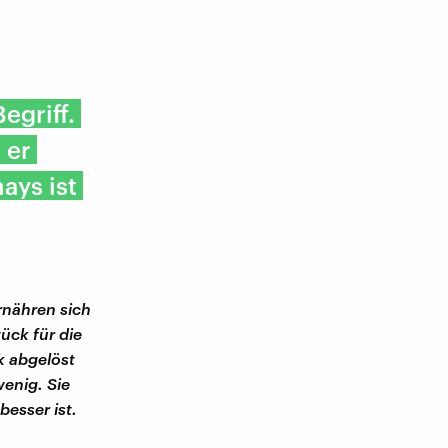
egriff.
 er
ays ist
rnähren sich
ück für die
k abgelöst
enig. Sie
besser ist.