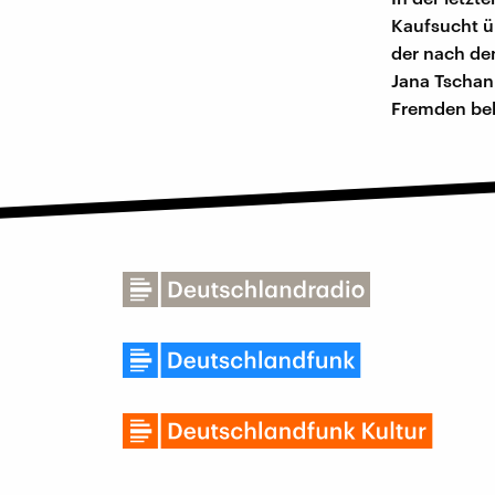
Kaufsucht ü
der nach de
Jana Tschann
Fremden be