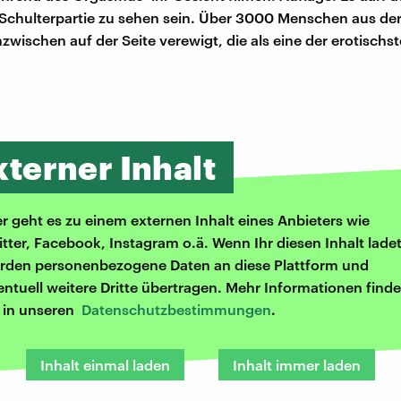
Schulterpartie zu sehen sein. Über 3000 Menschen aus de
zwischen auf der Seite verewigt, die als eine der erotischs
xterner Inhalt
er geht es zu einem externen Inhalt eines Anbieters wie
itter, Facebook, Instagram o.ä. Wenn Ihr diesen Inhalt ladet
rden personenbezogene Daten an diese Plattform und
entuell weitere Dritte übertragen. Mehr Informationen finde
r in unseren
Datenschutzbestimmungen
.
Inhalt einmal laden
Inhalt immer laden