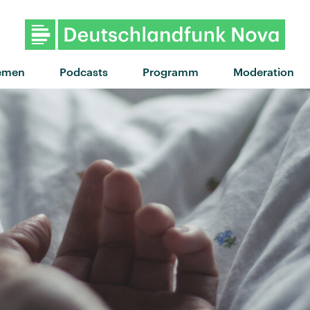
"Bin noch wach...wo bist du?" 
emen
Podcasts
Programm
Moderation