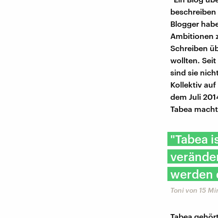
beschreiben
Blogger habe
Ambitionen z
Schreiben üb
wollten. Sei
sind sie nic
Kollektiv au
dem Juli 201
Tabea macht
"Tabea i
verände
werden 
Toni von 15 Mi
Tabea gehört