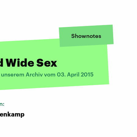
Shownotes
d Wide Sex
s unserem Archiv vom 03. April 2015
n:
nenkamp