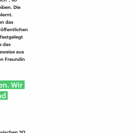
eiben. Die
lernt.
en das
röffentlichen
festgelegt
e das
lsweise aus
en Freundin
en. Wir
nd
zwischen 30