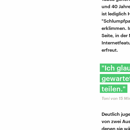
und 40 Jahre
ist lediglich
"Schlumpfpara
erklimmen. I
Seite, in de
Internetfeat
erfreut.
"Ich gla
gewartet
teilen."
Toni von 15 Mi
Deutlich jug
von zwei Aus
denen sie wä