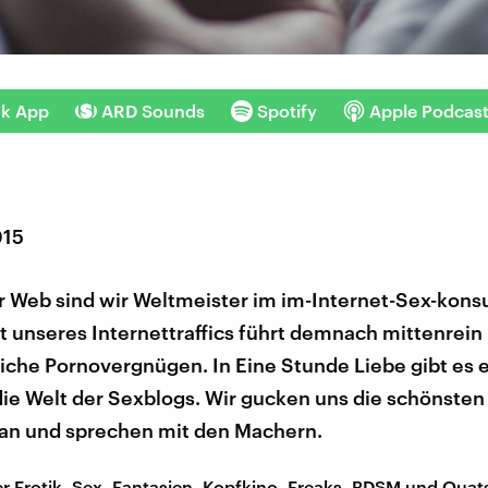
nk App
ARD Sounds
Spotify
Apple Podcas
015
ar Web sind wir Weltmeister im im-Internet-Sex-kon
t unseres Internettraffics führt demnach mittenrein 
iche Pornovergnügen. In Eine Stunde Liebe gibt es 
die Welt der Sexblogs. Wir gucken uns die schönsten
n an und sprechen mit den Machern.
er Erotik, Sex, Fantasien, Kopfkino, Freaks, BDSM und Quat