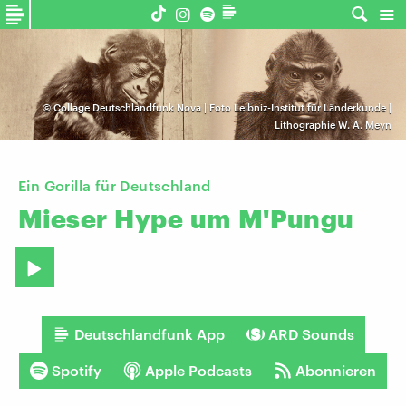
©
Collage Deutschlandfunk Nova | Foto Leibniz-Institut für Länderkunde |
Lithographie W. A. Meyn
Ein Gorilla für Deutschland
Mieser
Hype
um
M'Pungu
Deutschlandfunk App
ARD Sounds
Spotify
Apple Podcasts
Abonnieren