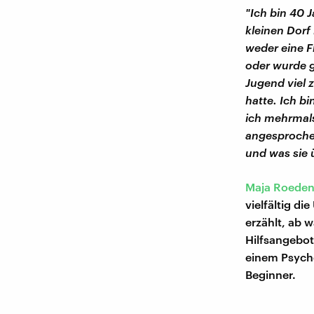
"Ich bin 40 
kleinen Dorf
weder eine F
oder wurde g
Jugend viel 
hatte. Ich bi
ich mehrmals
angesprochen
und was sie 
Maja Roedenb
vielfältig di
erzählt, ab 
Hilfsangebot
einem Psycho
Beginner.