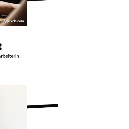
©
@pexels.com
t
rbeiterin.