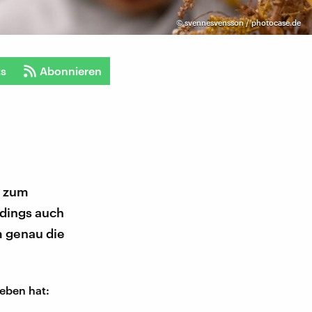
©
svennesvensson / photocase.de
ts
Abonnieren
e zum
rdings auch
m genau die
eben hat: