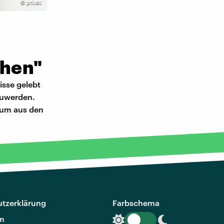
©
privat
ehen"
isse gelebt
szuwerden.
, um aus den
tzerklärung
Farbschema
m