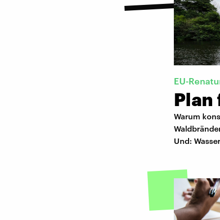
EU-Renatu
Plan 
Warum konse
Waldbränden
Und: Wasser