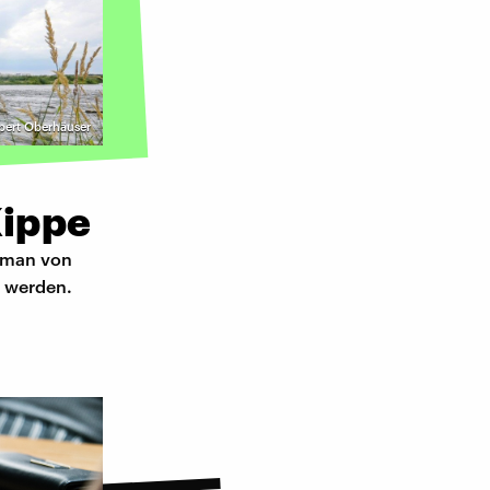
pert Oberhäuser
Kippe
 man von
 werden.