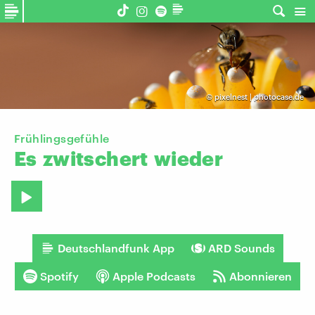
©
pixelnest | photocase.de
Frühlingsgefühle
Es
zwitschert
wieder
Deutschlandfunk App
ARD Sounds
Spotify
Apple Podcasts
Abonnieren