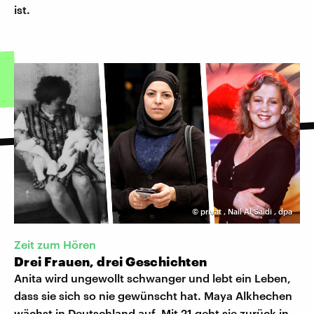
ist.
©
privat
,
Nail Al Saidi
,
dpa
Zeit zum Hören
Drei Frauen, drei Geschichten
Anita wird ungewollt schwanger und lebt ein Leben,
dass sie sich so nie gewünscht hat. Maya Alkhechen
wächst in Deutschland auf. Mit 21 geht sie zurück in