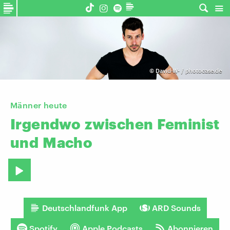
©
David-W- / photocase.de
Männer heute
Irgendwo
zwischen
Feminist
und
Macho
Deutschlandfunk App
ARD Sounds
Spotify
Apple Podcasts
Abonnieren