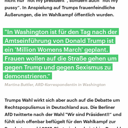
nicht nur "not my president“, sondern auch "not my
pussy“. In Anspielung auf Trumps frauenfeindliche
Äußerungen, die im Wahlkampf öffentlich wurden.
"In Washington ist für den Tag nach der
Amtseinführung von Donald Trump ist
ein 'Million Womens March' geplant.
Frauen wollen auf die Straße gehen um
gegen Trump und gegen Sexismus zu
demonstrieren.“
Martina Buttler, ARD-Korrespondentin in Washington
Trumps Wahl wirkt sich aber auch auf die Debatte um
Rechtspopulismus in Deutschland aus. Die Berliner
AfD twitterte nach der Wahl "Wir sind Präsident!!“ und
fühlt sich offenbar beflügelt für den Wahlkampf zur