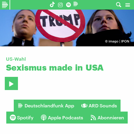
©
imago | IPON
US-Wahl
Sexismus
made
in
USA
Deutschlandfunk App
ARD Sounds
Spotify
Apple Podcasts
Abonnieren