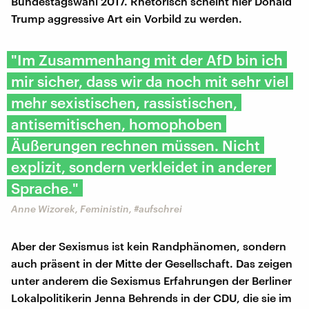
Bundestagswahl 2017. Rhetorisch scheint hier Donald
Trump aggressive Art ein Vorbild zu werden.
"Im Zusammenhang mit der AfD bin ich
mir sicher, dass wir da noch mit sehr viel
mehr sexistischen, rassistischen,
antisemitischen, homophoben
Äußerungen rechnen müssen. Nicht
explizit, sondern verkleidet in anderer
Sprache."
Anne Wizorek, Feministin, #aufschrei
Aber der Sexismus ist kein Randphänomen, sondern
auch präsent in der Mitte der Gesellschaft. Das zeigen
unter anderem die Sexismus Erfahrungen der Berliner
Lokalpolitikerin Jenna Behrends in der CDU, die sie im