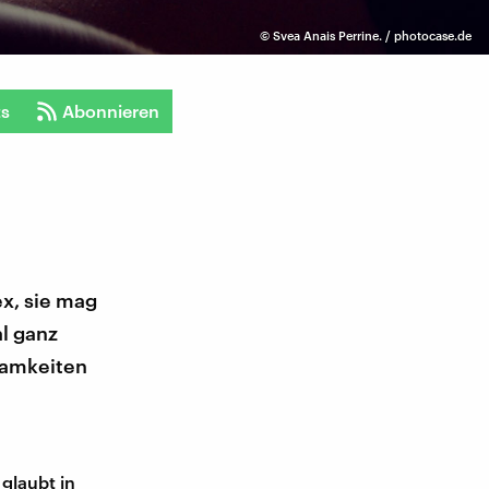
©
Svea Anais Perrine. / photocase.de
ts
Abonnieren
ex, sie mag
l ganz
samkeiten
glaubt in