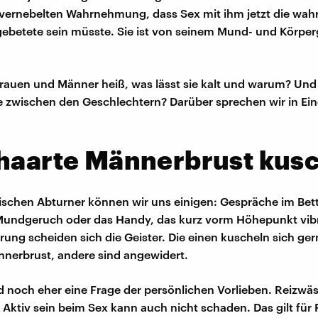
t vernebelten Wahrnehmung, dass Sex mit ihm jetzt die wahr
gebetete sein müsste. Sie ist von seinem Mund- und Körper
auen und Männer heiß, was lässt sie kalt und warum? Und 
 zwischen den Geschlechtern? Darüber sprechen wir in Ei
ehaarte Männerbrust kus
sischen Abturner können wir uns einigen: Gespräche im Bet
Mundgeruch oder das Handy, das kurz vorm Höhepunkt vibri
ung scheiden sich die Geister. Die einen kuscheln sich gern
nerbrust, andere sind angewidert.
d noch eher eine Frage der persönlichen Vorlieben. Reizwäs
 Aktiv sein beim Sex kann auch nicht schaden. Das gilt für