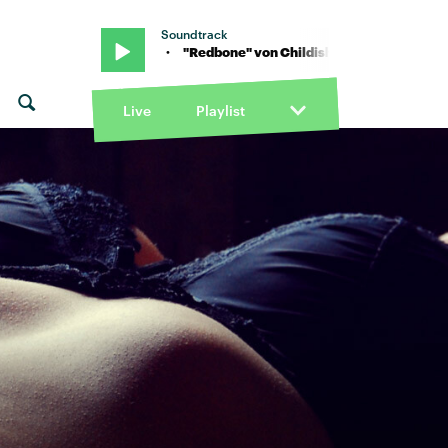
Soundtrack
dish Gambino · "Redbone" von Childish Gambino · "Redbone" von C
Live
Playlist