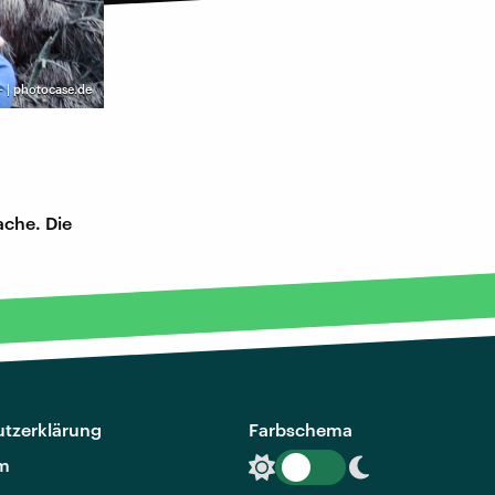
- | photocase.de
ache. Die
tzerklärung
Farbschema
m