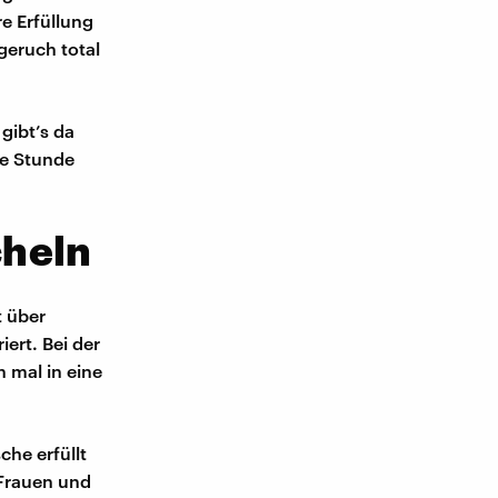
e Erfüllung
geruch total
gibt’s da
ne Stunde
cheln
t über
ert. Bei der
 mal in eine
che erfüllt
 Frauen und