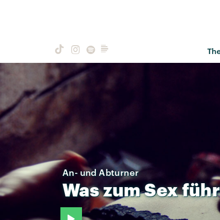
Th
An- und Abturner
Was
zum
Sex
führ