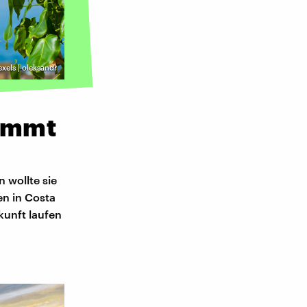
exels | oleksandr
ommt
 wollte sie
en in Costa
kunft laufen