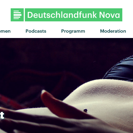
"Redbone" von Chil
emen
Podcasts
Programm
Moderation
t