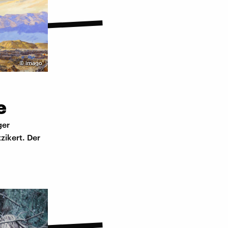
©
imago
e
ger
zikert. Der