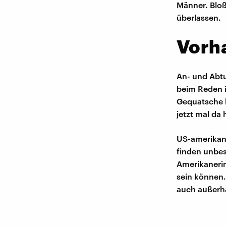
Männer. Bloß 
überlassen.
Vorha
An- und Abtu
beim Reden i
Gequatsche 
jetzt mal da 
US-amerikani
finden unbes
Amerikaneri
sein können.
auch außerha