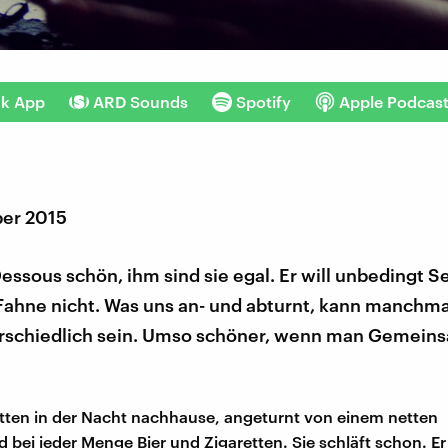
nk App
ARD Sounds
Spotify
Apple Podcas
er 2015
Dessous schön, ihm sind sie egal. Er will unbedingt S
-Fahne nicht. Was uns an- und abturnt, kann manchma
rschiedlich sein. Umso schöner, wenn man Gemein
ten in der Nacht nachhause, angeturnt von einem netten
bei jeder Menge Bier und Zigaretten. Sie schläft schon. Er 