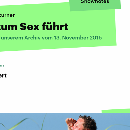
Shownotes
turner
zum Sex führt
s unserem Archiv vom 13. November 2015
n:
ert