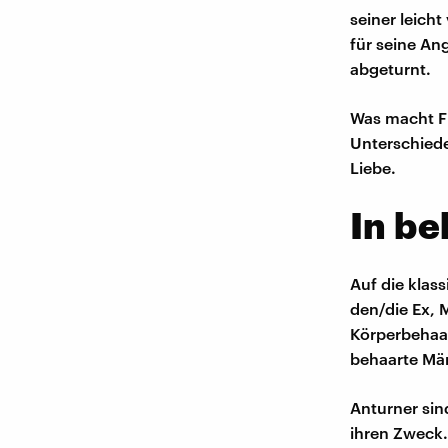
seiner leich
für seine An
abgeturnt.
Was macht Fr
Unterschiede
Liebe.
In b
Auf die klas
den/die Ex, 
Körperbehaar
behaarte Män
Anturner sin
ihren Zweck.