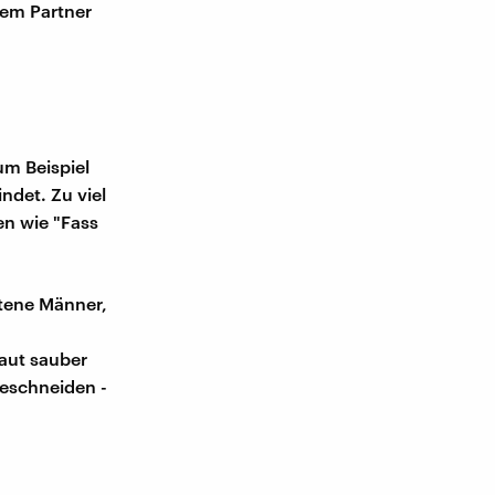
 dem Partner
um Beispiel
ndet. Zu viel
n wie "Fass
ttene Männer,
aut sauber
beschneiden -