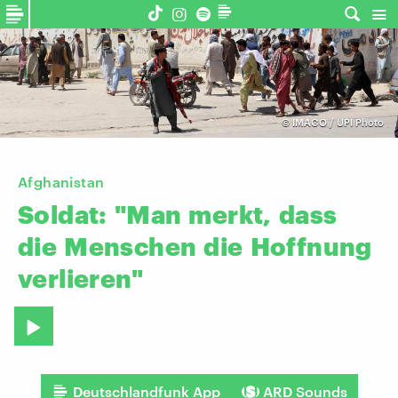
©
IMAGO / UPI Photo
Afghanistan
Soldat:
"Man
merkt,
dass
die
Menschen
die
Hoffnung
verlieren"
Deutschlandfunk App
ARD Sounds