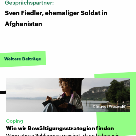
Gesprächspartner:
Sven Fiedler, ehemaliger Soldat in
Afghanistan
Weitere Beiträge
©
Imago | Westend61
Coping
Wie wir Bewältigungsstrategien finden
Wenn etwas Schlimmes passiert, dann haben wir