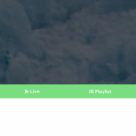
Live
Playlist
©
Imago
Shownotes