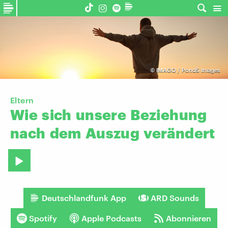
©
IMAGO / Pond5 Images
Eltern
Wie
sich
unsere
Beziehung
nach
dem
Auszug
verändert
Deutschlandfunk App
ARD Sounds
Spotify
Apple Podcasts
Abonnieren