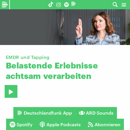
©
IMAGO / Pond5 Images
EMDR und Tapping
Belastende
Erlebnisse
achtsam
verarbeiten
Deutschlandfunk App
ARD Sounds
Spotify
Apple Podcasts
Abonnieren