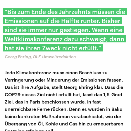
"Bis zum Ende des Jahrzehnts müssen die
Emissionen auf die Hälfte runter. Bisher
sind sie immer nur gestiegen. Wenn eine
Weltklimakonferenz dazu schweigt, dann
hat sie ihren Zweck nicht erfüllt."
Georg Ehring, DLF-Umweltredaktion
Jede Klimakonferenz muss einen Beschluss zu
Verringerung oder Minderung der Emissionen fassen.
Das ist ihre Aufgabe, stellt Georg Ehring klar. Dass die
COP29 dieses Ziel nicht erfüllt hat, lässt das 1,5-Grad-
Ziel, das in Paris beschlossen wurde, in fast
unerreichbare Ferne rücken. Denn es wurden in Baku
keine konkreten Maßnahmen verabschiedet, wie der
Übergang von Öl, Kohle und Gas hin zu erneuerbaren
Energien erfolgen soll.