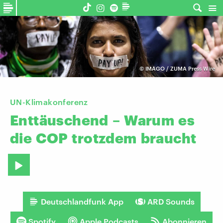
©
IMAGO / ZUMA Press Wire
UN-Klimakonferenz
Enttäuschend
–
Warum
es
die
COP
trotzdem
braucht
Deutschlandfunk App
ARD Sounds
Spotify
Apple Podcasts
Abonnieren