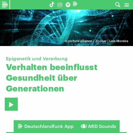
©
picture alliance / Zoonar | Luis Moreira
Epigenetik und Vererbung
Verhalten
beeinflusst
Gesundheit
über
Generationen
Deutschlandfunk App
ARD Sounds