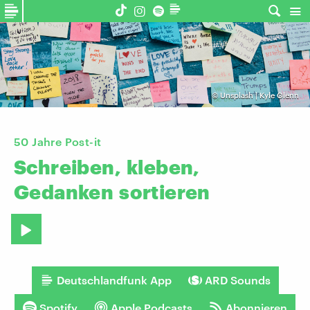
©
Unsplash | Kyle Glenn
50 Jahre Post-it
Schreiben,
kleben,
Gedanken
sortieren
Deutschlandfunk App
ARD Sounds
Spotify
Apple Podcasts
Abonnieren