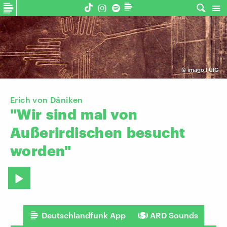
©
imago I UIG
Erich von Däniken
"Wir
sind
mal
von
Außerirdischen
besucht
worden"
Deutschlandfunk App
ARD Sounds