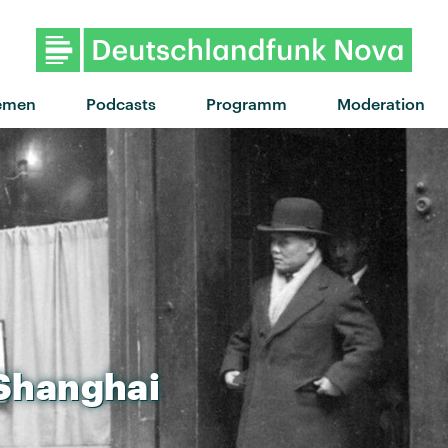
"Wait For You" von WizTheM
emen
Podcasts
Programm
Moderation
Shanghai