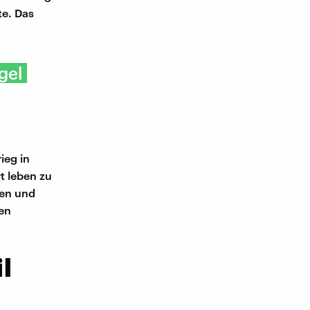
te. Das
gel
ieg in
t leben zu
gen und
en
l