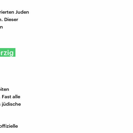
rierten Juden
. Dieser
en
erzig
iten
Fast alle
s jüdische
ffizielle