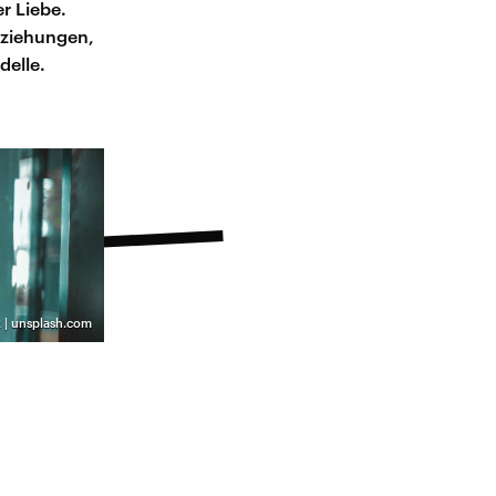
r Liebe.
Beziehungen,
delle.
k | unsplash.com