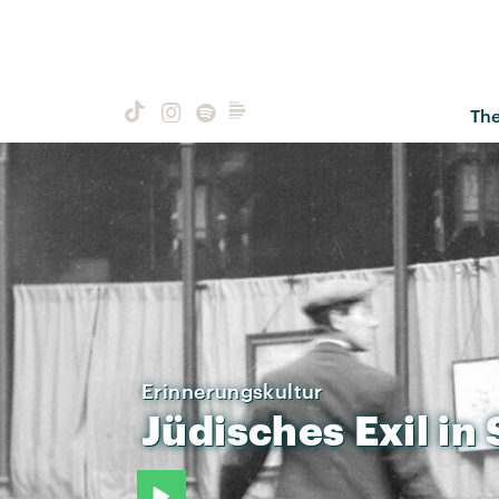
Th
Erinnerungskultur
Jüdisches
Exil
in