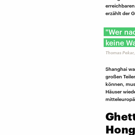
erreichbaren
erzählt der 
"Wer nac
keine Wa
Thomas Pekar,
Shanghai war
großen Teile
können, mus
Häuser wiede
mitteleuropä
Ghett
Hong