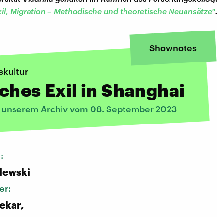
xil, Migration – Methodische und theoretische Neuansätze"
Shownotes
skultur
ches Exil in Shanghai
s unserem Archiv vom 08. September 2023
n:
alewski
er:
ekar,