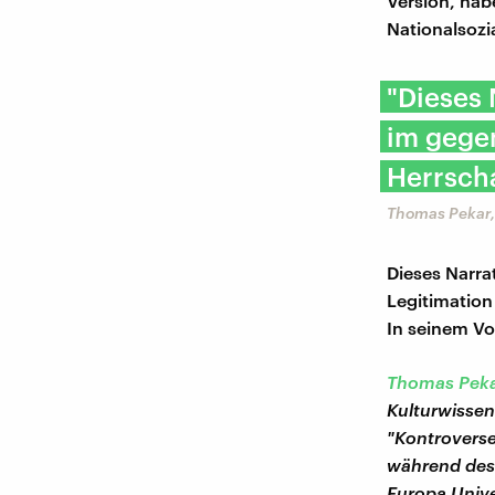
Version, hab
Nationalsozi
"Dieses 
im gegen
Herrscha
Thomas Pekar,
Dieses Narra
Legitimation
In seinem Vor
Thomas Pek
Kulturwissen
"Kontroverse
während des 
Europa Univ