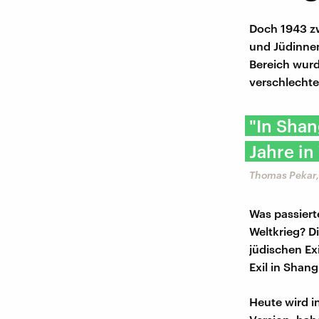
Doch 1943 zw
und Jüdinnen
Bereich wur
verschlechte
"In Shan
Jahre in
Thomas Pekar,
Was passiert
Weltkrieg? D
jüdischen Ex
Exil in Shang
Heute wird in