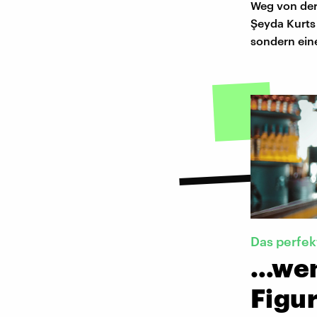
Weg von der
Şeyda Kurts 
sondern ein
Das perfe
…wen
Figu