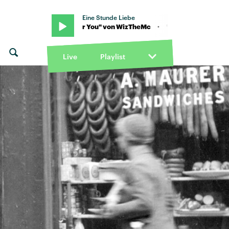
Eine Stunde Liebe
c · "Wait For You" von WizTheMc · "Wait For You" von WizTheMc
Live
Playlist