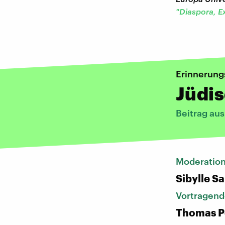
"Diaspora, E
Erinnerung
Jüdis
Beitrag au
Moderatio
Sibylle S
Vortragend
Thomas P