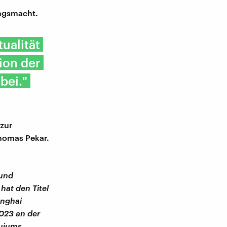
ungsmacht.
ualität
ion der
bei."
 zur
Thomas Pekar.
 und
hat den Titel
anghai
2023 an der
quiums