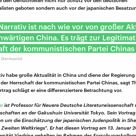
e den Geflüchteten nicht nur Schutz vor den deutschen
alisten geboten sondern auch vor der japanischen Besatz
Narrativ ist nach wie vor von großer Akt
wärtigen China. Es trägt zur Legitimat
ft der kommunistischen Partei Chinas 
 Germanist
tiv habe große Aktualität in China und diene der Regierung
 der Herrschaft der kommunistischen Partei Chinas, sagt 
trag schlägt er eine differenziertere Betrachtung vor.
ar
ist Professor für Neuere Deutsche Literaturwissenschaft
schaften an der Gakushuin Universität Tokyo. Sein Vortrag 
n um die Einschätzung der japanischen Judenpolitik in Sh
Zweiten Weltkriegs". Er hat diesen Vortrag am 13. Januar 
ersität Viadrina gehalten im Rahmen des Forschungskollo