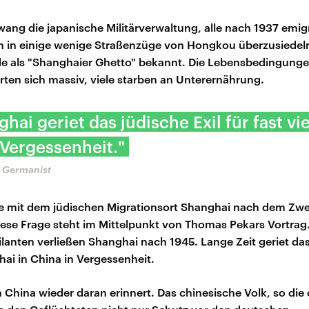
ang die japanische Militärverwaltung, alle nach 1937 emig
 in einige wenige Straßenzüge von Hongkou überzusiedeln
de als "Shanghaier Ghetto" bekannt. Die Lebensbedingung
rten sich massiv, viele starben an Unterernährung.
ghai geriet das jüdische Exil für fast vi
 Vergessenheit."
 Germanist
e mit dem jüdischen Migrationsort Shanghai nach dem Zwe
iese Frage steht im Mittelpunkt von Thomas Pekars Vortrag. 
ilanten verließen Shanghai nach 1945. Lange Zeit geriet da
hai in China in Vergessenheit.
 China wieder daran erinnert. Das chinesische Volk, so die o