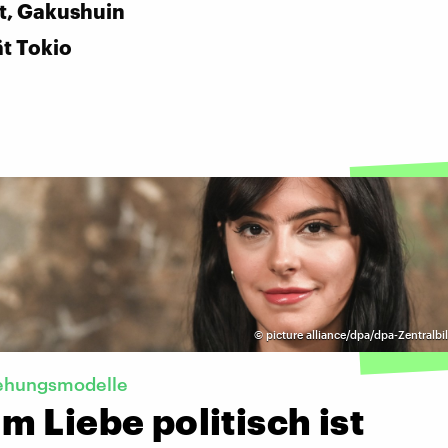
t, Gakushuin
ät Tokio
©
picture alliance/dpa/dpa-Zentralbil
ehungsmodelle
 Liebe politisch ist