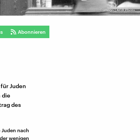
©
imago | AGB Photo
ts
Abonnieren
 für Juden
 die
trag des
e Juden nach
 der wenigen