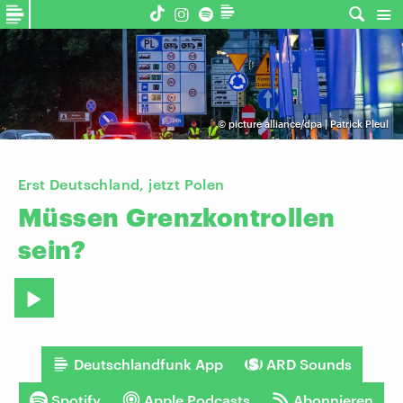
©
picture alliance/dpa | Patrick Pleul
Erst Deutschland, jetzt Polen
Müssen
Grenzkontrollen
sein?
Deutschlandfunk App
ARD Sounds
Spotify
Apple Podcasts
Abonnieren