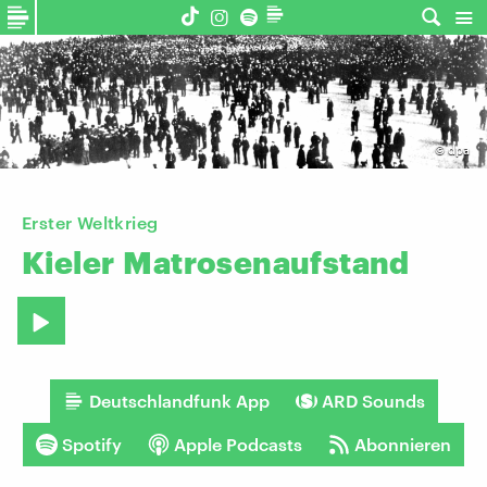
©
dpa
Erster Weltkrieg
Kieler
Matrosenaufstand
Deutschlandfunk App
ARD Sounds
Spotify
Apple Podcasts
Abonnieren