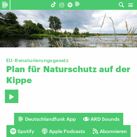
©
imago images / Rupert Oberhäuser
EU-Renaturierungsgesetz
Plan
für
Naturschutz
auf
der
Kippe
Deutschlandfunk App
ARD Sounds
Spotify
Apple Podcasts
Abonnieren