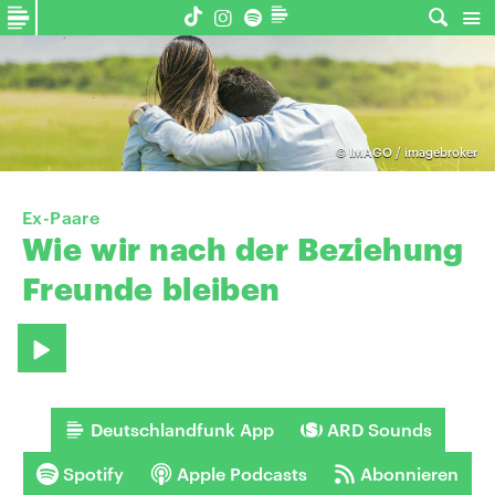
©
IMAGO / imagebroker
Ex-Paare
Wie
wir
nach
der
Beziehung
Freunde
bleiben
Deutschlandfunk App
ARD Sounds
Spotify
Apple Podcasts
Abonnieren