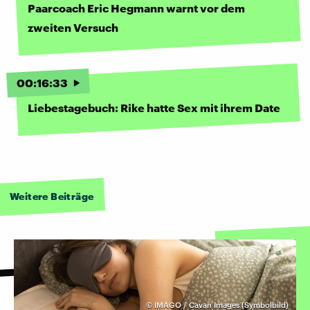
Paarcoach Eric Hegmann warnt vor dem
zweiten Versuch
00
:
16
:
33
Liebestagebuch: Rike hatte Sex mit ihrem Date
Weitere Beiträge
©
IMAGO / Cavan Images (Symbolbild)