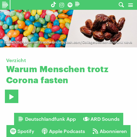
©
Billow926/Jacqueline Brandwayn/unsplash.com/Collage:Deutschlandfunk Nova
Verzicht
Warum
Menschen
trotz
Corona
fasten
Deutschlandfunk App
ARD Sounds
Spotify
Apple Podcasts
Abonnieren