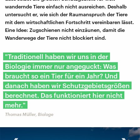
wandernde Tiere einfach nicht ausreichen. Deshalb
untersucht er, wie sich der Raumanspruch der Tiere
mit dem wirtschaftlichen Fortschritt vereinbaren lässt.
Eine Idee: Zugschienen nicht einzäunen, damit die
Wanderwege der Tiere nicht blockiert sind.
"Traditionell haben wir uns in der
Biologie immer nur angeguckt: Was
braucht so ein Tier für ein Jahr? Und
danach haben wir Schutzgebietsgrößen
berechnet. Das funktioniert hier nicht
mehr."
Thomas Müller, Biologe
‹
›