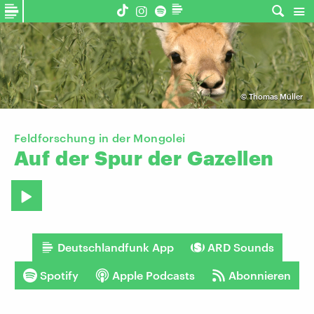
©
Thomas Müller
Feldforschung in der Mongolei
Auf
der
Spur
der
Gazellen
Deutschlandfunk App
ARD Sounds
Spotify
Apple Podcasts
Abonnieren