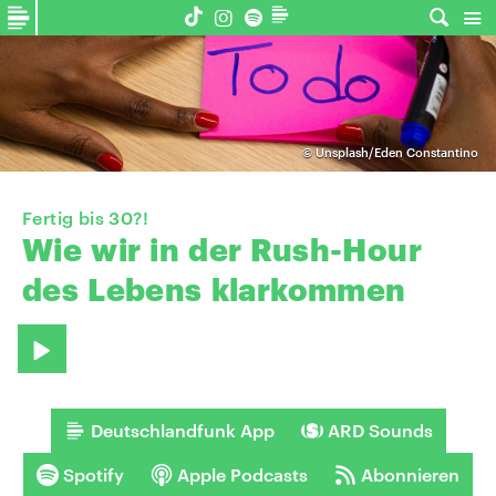
©
Unsplash/Eden Constantino
Fertig bis 30?!
Wie
wir
in
der
Rush-Hour
des
Lebens
klarkommen
Deutschlandfunk App
ARD Sounds
Spotify
Apple Podcasts
Abonnieren