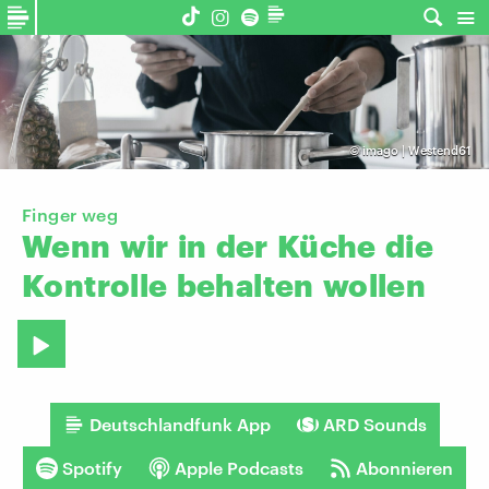
©
imago | Westend61
Finger weg
Wenn
wir
in
der
Küche
die
Kontrolle
behalten
wollen
Deutschlandfunk App
ARD Sounds
Spotify
Apple Podcasts
Abonnieren