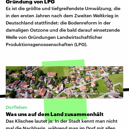
Gründung von LPG
Es ist die größte und tiefgreifendste Umwälzung, die
in den ersten Jahren nach dem Zweiten Weltkrieg in
Deutschland stattfindet: die Bodenreform in der
damaligen Ostzone und die bald darauf einsetzende
Welle von Gründungen Landwirtschaftlicher
Produktionsgenossenschaften (LPG).
©
Andreas Gucklhorn unsplash.com
Dorfleben
Was uns auf dem Land zusammenhält
Das Klischee lautet ja: In der Stadt kennt man nicht
mal die Nachbarin, während man im Dorf mit allen