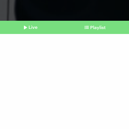
Live
Playlist
©
Imago | Zoonar
Shownotes
Etikette
Dos und Don'ts für die
Firmen-Weihnachtsfeier
vom 01. Dezember 2025