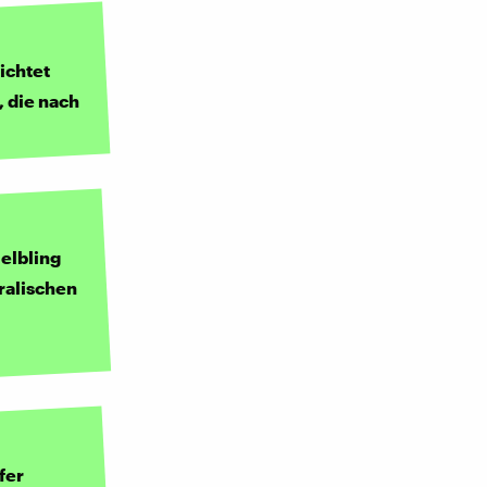
ichtet
, die nach
elbling
tralischen
fer