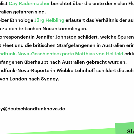
list
Cay Radermacher
berichtet über die erste der vielen Fl
alien gefahren sind.
izer Ethnologe
Jürg Helbling
erläutert das Verhältnis der au
s zu den britischen Neuankömmlingen.
orrespondentin Jennifer Johnston schildert, welche Spure
st Fleet und die britischen Strafgefangenen in Australien eri
ndfunk-Nova-Geschichtsexperte Matthias von Hellfeld
erkl
gefangenen überhaupt nach Australien gebracht wurden.
ndfunk-Nova-Reporterin Wiebke Lehnhoff schildert die ac
 von London nach Sydney.
tory@deutschlandfunknova.de
Sh