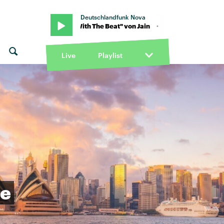
Deutschlandfunk Nova
 · "Kill It With The Beat" von Jain · "Kill It With The Beat" von Jain
Live
Playlist
ie