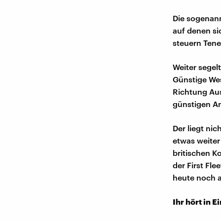
Die sogenannt
auf denen si
steuern Tene
Weiter segelt
Günstige Wes
Richtung Aus
günstigen An
Der liegt ni
etwas weiter
britischen K
der First Fl
heute noch a
Ihr hört in E