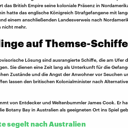
ert das British Empire seine koloniale Präsenz in Nordameri
hin hatte das englische Königreich Strafgefangene mit lan
und einem anschließenden Landesverweis nach Nordamerika
 nicht mehr.
linge auf Themse-Schiff
rovisorische Lösung sind ausrangierte Schiffe, die am Ufer
egen. Sie dienen eine Zeit lang als Unterkunft für die Gefan
schen Zustände und die Angst der Anwohner vor Seuchen 
ffen lassen den britischen Kolonialminister nach Alternati
ommt von Entdecker und Weltenbummler James Cook. Er hat
ie Botany Bay in Australien als geeigneten Ort ins Spiel ge
te segelt nach Australien