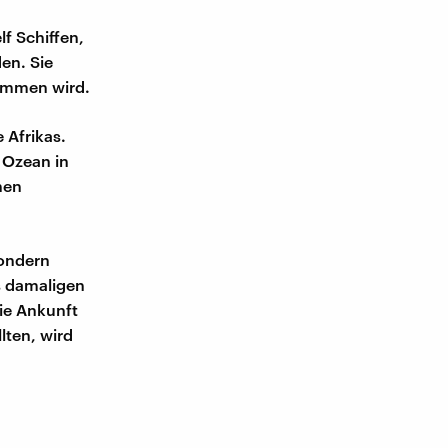
lf Schiffen,
en. Sie
nommen wird.
 Afrikas.
 Ozean in
nen
sondern
s damaligen
ie Ankunft
lten, wird