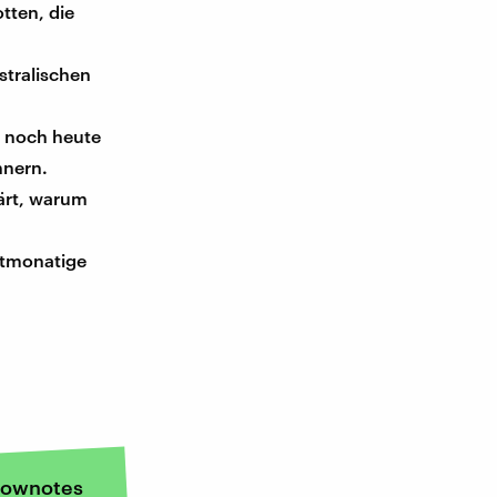
otten, die
stralischen
n noch heute
nnern.
ärt, warum
htmonatige
ownotes