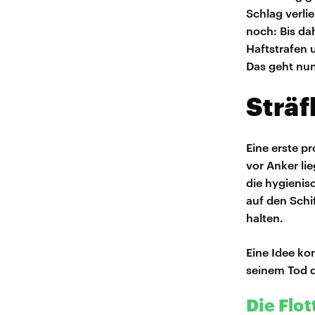
Schlag verli
noch: Bis da
Haftstrafen 
Das geht nun
Sträf
Eine erste p
vor Anker li
die hygieni
auf den Schi
halten.
Eine Idee k
seinem Tod d
Die Flot