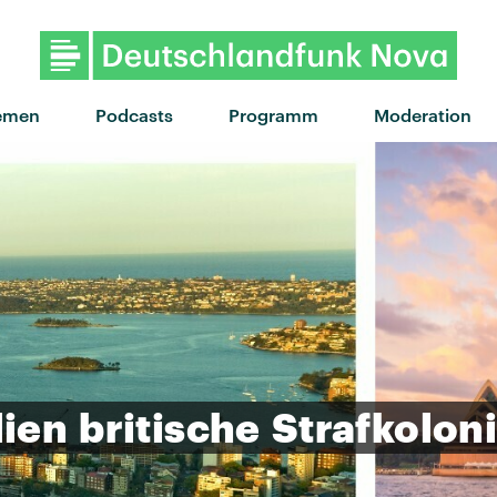
"Kill It With The Beat" von Jain
emen
Podcasts
Programm
Moderation
lien
britische
Strafkolon