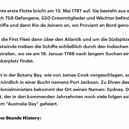
e erste Flotte bricht am 13. Mai 1787 auf. Sie besteht aus e
ch 756 Gefangene, 550 Crewmitglieder und Wächter befind
riffa und dann Rio de Jainero an, wo Proviant an Bord ge
 die First Fleet dann über den Atlantik und um die Südspitze
twinde treiben die Schiffe schließlich durch den Indischen
tralien, wo sie am 18. Januar 1788 nach langem Suchen ei
kerplatz findet.
cht in der Botany Bay, wie von James Cook vorgeschlagen, 
 nördlich in einer Bucht namens Port Jackson. Zu Ehren de
olonialministers bekommt der Ort seinen Namen: Sydney. D
eet, der in den kommenden Jahrzehnten noch viele folgen sol
m "Australia Day" gefeiert.
ine Stunde History: