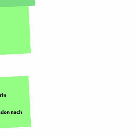
rin
ndon nach