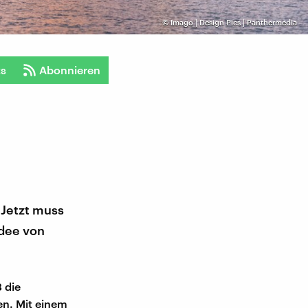
©
Imago | Design Pics | Panthermedia
ts
Abonnieren
 Jetzt muss
Idee von
 die
en. Mit einem