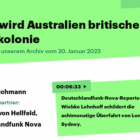
wird Australien britische
kolonie
s unserem Archiv vom 20. Januar 2023
:
00
:
06
:
33
ichmann
Deutschlandfunk-Nova-Reporte
artner:
Wiebke Lehnhoff schildert die
von Hellfeld,
achtmonatige Überfahrt von Lo
andfunk Nova
Sydney.