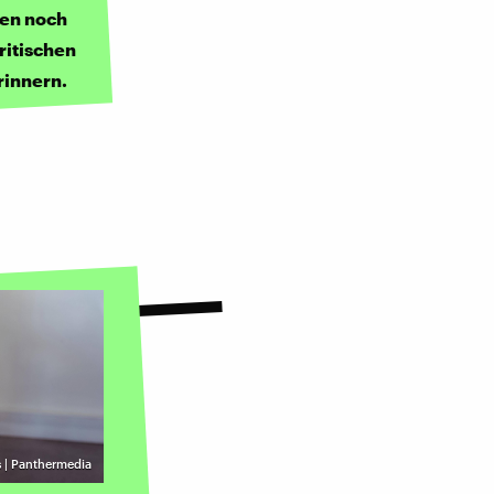
ren noch
britischen
rinnern.
 | Panthermedia