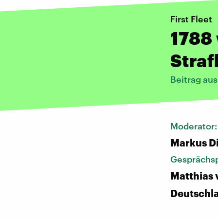
First Fleet
1788 
Straf
Beitrag au
Moderator
Markus D
Gesprächsp
Matthias 
Deutschl