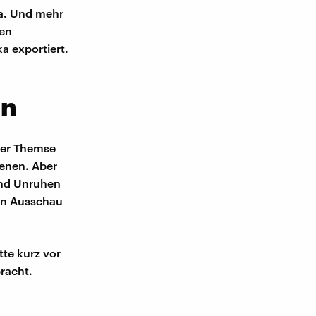
ka. Und mehr
gen
 exportiert.
en
 der Themse
genen. Aber
und Unruhen
ven Ausschau
te kurz vor
bracht.