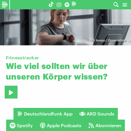
©
Imago | Dreamstime
Fitnesstracker
Wie
viel
sollten
wir
über
unseren
Körper
wissen?
Deutschlandfunk App
ARD Sounds
Spotify
Apple Podcasts
Abonnieren