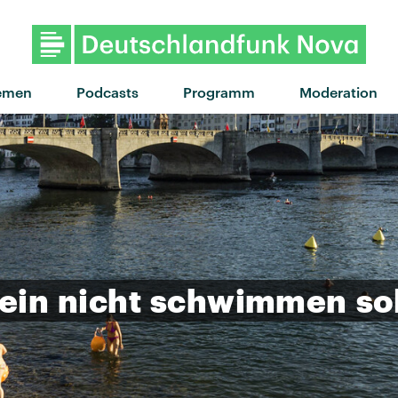
"24 Hours" von Stormzy feat. Ode
emen
Podcasts
Programm
Moderation
ein
nicht
schwimmen
so