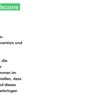
adezone
s-
ävention und
 die
r
wimmen im
stellen, dass
nd dieses
verbringen
.