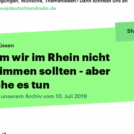
regungen, Wünsche, Themenideen? Dann schreibt uns an
s@deutschlandradio.de
Sh
lüssen
 wir im Rhein nicht
mmen sollten - aber
he es tun
 unserem Archiv vom 10. Juli 2019
: