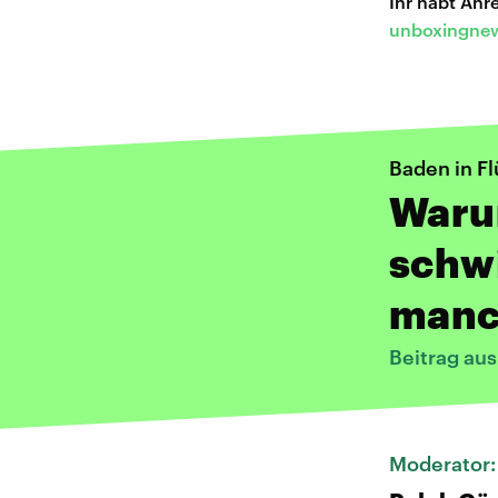
Ihr habt An
unboxingnew
Baden in F
Warum
schwi
manc
Beitrag aus
Moderator