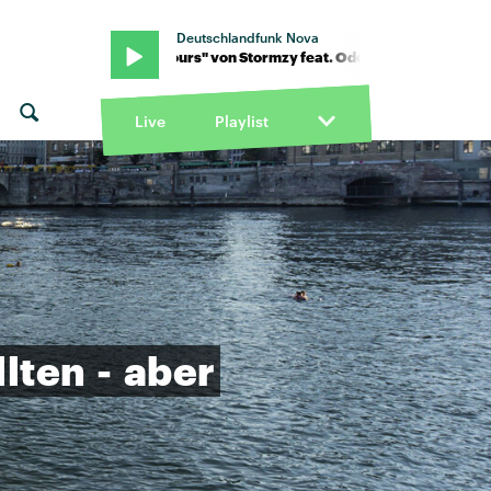
Deutschlandfunk Nova
al · "24 Hours" von Stormzy feat. Odeal · "24 Hours" von Stormzy f
Live
Playlist
llten
-
aber