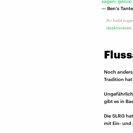
sagen: genial
— Ben's Tant
Ihr habt zuge
deaktivieren
.
Fluss
Noch anders 
Tradition ha
Ungefährlich 
gibt es in Ba
Die SLRG hat
mit Ein- und