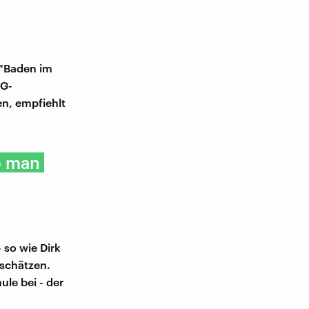
: "Baden im
RG-
n, empfiehlt
o man
so wie Dirk
rschätzen.
le bei - der