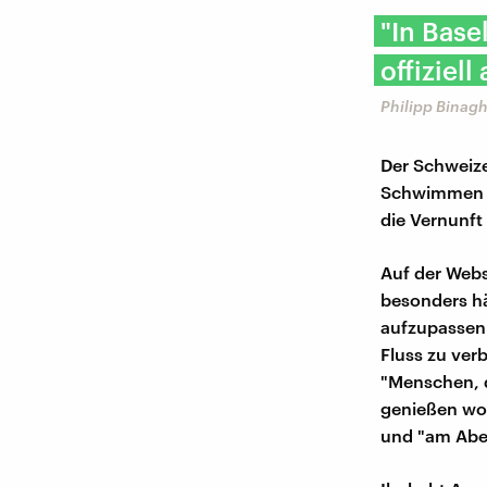
"In Base
offiziel
Philipp Binag
Der Schweize
Schwimmen in
die Vernunft 
Auf der Web
besonders hä
aufzupassen.
Fluss zu verb
"Menschen, d
genießen wol
und "am Abe