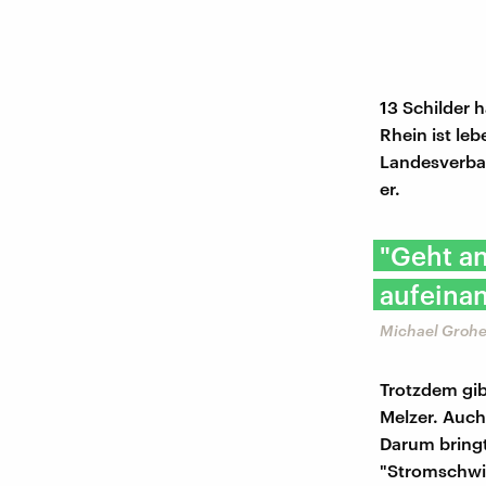
13 Schilder h
Rhein ist le
Landesverban
er.
"Geht a
aufeinan
Michael Groh
Trotzdem gib
Melzer. Auch
Darum bringt
"Stromschwi