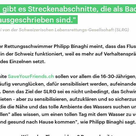
l gibt es Streckenabschnitte, die als B
l ausgeschrieben sind."
hi von der Schweizerischen Lebensrettungs-Gesellschaft (SLRG)
r Rettungsschwimmer Philipp Binaghi meint, dass das Flus
 der Schweiz funktioniert, weil es mehr auf Verhaltenspr
des Einzelnen setzt.
site
SaveYourFriends.ch
sollen vor allem die 16-30-Jährigen,
ufig verunglücken, dafür sensibilisiert werden, aufeinande
 Denn das Ziel der SLRG sei es nicht unbedingt, das Sch
ieten - aber zu sensibilisieren, aufzuklären und so sicherzu
ie die Nähe und das tolle Ambiente des Wassers suchen u
len" alles wissen, um einen tollen Tag mit dem Wasser zu 
nd gesund nach Hause kommen", wie Philipp Binaghi sagt