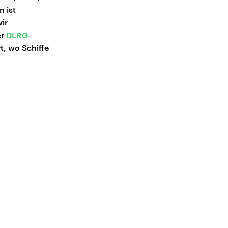
 ist
ir
er
DLRG-
t, wo Schiffe