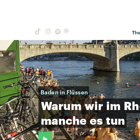
Th
Baden in Flüssen
Warum
wir
im
Rh
manche
es
tun