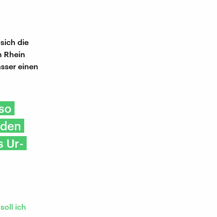
sich die
m Rhein
asser einen
 so
 den
s Ur-
oll ich