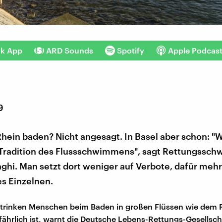
nk App
ARD Sounds
Spotify
Apple Podcas
9
Rhein baden? Nicht angesagt. In Basel aber schon: "
 Tradition des Flussschwimmens", sagt Rettungssc
aghi. Man setzt dort weniger auf Verbote, dafür mehr
es Einzelnen.
rtrinken Menschen beim Baden in großen Flüssen wie dem 
efährlich ist, warnt die Deutsche Lebens-Rettungs-Gesellsc