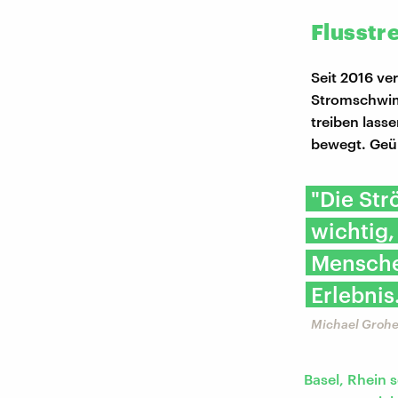
Flusstr
Seit 2016 ve
Stromschwim
treiben lass
bewegt. Geüb
"Die Str
wichtig,
Menschen
Erlebnis
Michael Groh
Basel, Rhein 