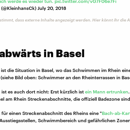
 ich werde es wieder tun.
pic.twitter.com/vG7F06e7Fi
e (@KleinhansCk)
July 20, 2018
stimmt, dass externe Inhalte angezeigt werden. Hier könnt ihr die
abwärts in Basel
ist die Situation in Basel, wo das Schwimmen im Rhein ein
t (siehe Bild oben: Schwimmer an den Rheinterrassen in Base
ist es auch dort nicht: Erst kürzlich ist
ein Mann ertrunken
sel am Rhein Streckenabschnitte, die offiziell Badezone sind
 für einen Streckenabschnitt des Rheins eine "
Bach-ab-Kar
 Ausstiegsstellen, Schwimmbereich und gefährlichen Zonen