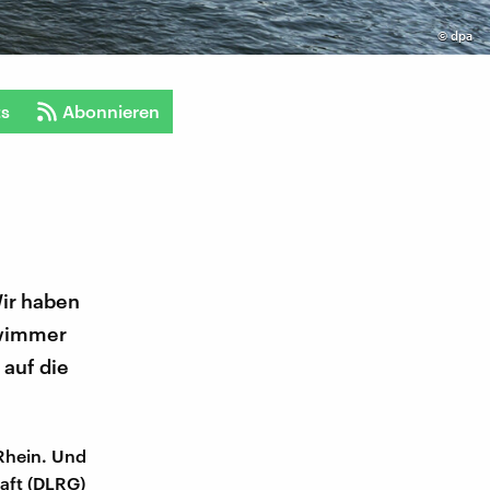
©
dpa
ts
Abonnieren
Wir haben
hwimmer
 auf die
Rhein. Und
haft (DLRG)