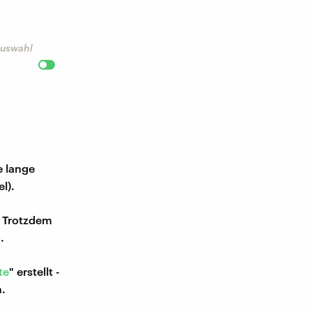
 Auswahl
e lange
l).
. Trotzdem
.
te
" erstellt -
.