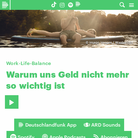
©
imago images / Westend61
Work-Life-Balance
Warum
uns
Geld
nicht
mehr
so
wichtig
ist
Deutschlandfunk App
ARD Sounds
Spotify
Apple Podcasts
Abonnieren