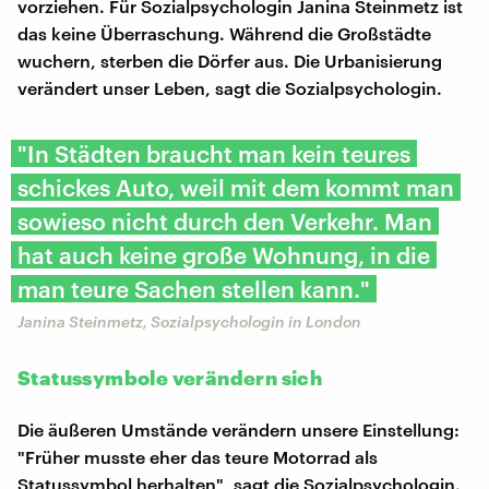
vorziehen. Für Sozialpsychologin Janina Steinmetz ist
das keine Überraschung. Während die Großstädte
wuchern, sterben die Dörfer aus. Die Urbanisierung
verändert unser Leben, sagt die Sozialpsychologin.
"In Städten braucht man kein teures
schickes Auto, weil mit dem kommt man
sowieso nicht durch den Verkehr. Man
hat auch keine große Wohnung, in die
man teure Sachen stellen kann."
Janina Steinmetz, Sozialpsychologin in London
Statussymbole verändern sich
Die äußeren Umstände verändern unsere Einstellung:
"Früher musste eher das teure Motorrad als
Statussymbol herhalten", sagt die Sozialpsychologin.