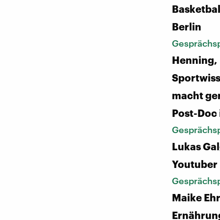
Basketbal
Berlin
Gesprächsp
Henning,
Sportwiss
macht ge
Post-Doc 
Gesprächsp
Lukas Gal
Youtuber
Gesprächsp
Maike Eh
Ernährun