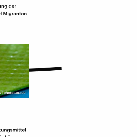
ung der
d Migranten
k | photocase.de
ütungsmittel