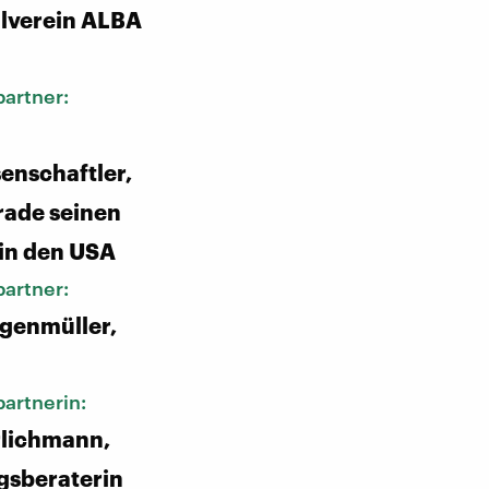
lverein ALBA
artner:
enschaftler,
rade seinen
in den USA
artner:
genmüller,
artnerin:
rlichmann,
gsberaterin