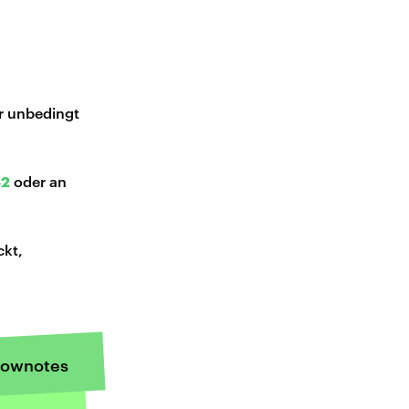
ir unbedingt
52
oder an
ckt,
ownotes