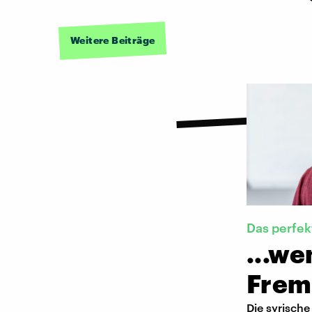
Weitere Beiträge
Das perfek
...we
Frem
Die syrische