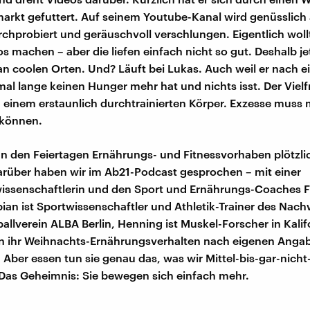
rkt gefuttert. Auf seinem Youtube-Kanal wird genüsslich 
chprobiert und geräuschvoll verschlungen. Eigentlich woll
s machen – aber die liefen einfach nicht so gut. Deshalb je
an coolen Orten. Und? Läuft bei Lukas. Auch weil er nach 
mal lange keinen Hunger mehr hat und nichts isst. Der Vielf
 einem erstaunlich durchtrainierten Körper. Exzesse muss 
 können.
n den Feiertagen Ernährungs- und Fitnessvorhaben plötzl
arüber haben wir im Ab21-Podcast gesprochen – mit einer
issenschaftlerin und den Sport und Ernährungs-Coaches 
ian ist Sportwissenschaftler und Athletik-Trainer des Nac
allverein ALBA Berlin, Henning ist Muskel-Forscher in Kalif
en ihr Weihnachts-Ernährungsverhalten nach eigenen Anga
. Aber essen tun sie genau das, was wir Mittel-bis-gar-nich
Das Geheimnis: Sie bewegen sich einfach mehr.