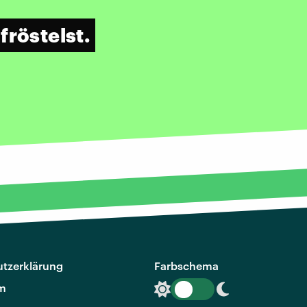
fröstelst.
tzerklärung
Farbschema
m