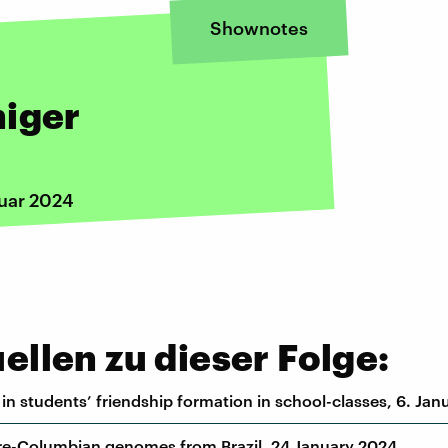
Shownotes
niger
nuar 2024
llen zu dieser Folge:
n students’ friendship formation in school-classes, 6. Ja
pre-Columbian genomes from Brazil. 24 January 2024