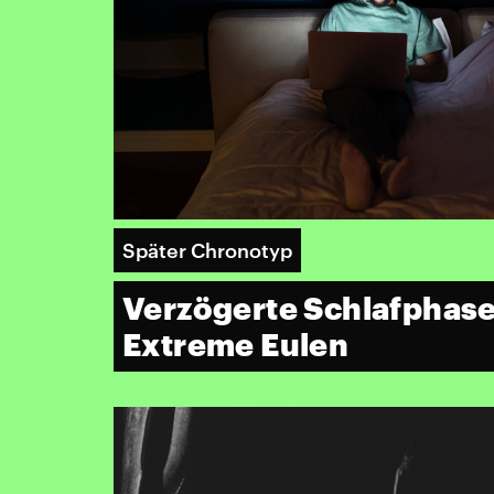
Später Chronotyp
Verzögerte Schlafphas
Extreme Eulen