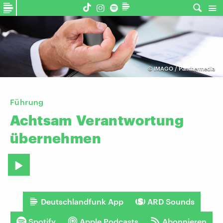
©
IMAGO / Panthermedia
Führung
Achtsam
Verantwortung
übernehmen
Deutschlandfunk App
ARD Sounds
Spotify
Apple Podcasts
Abonnieren