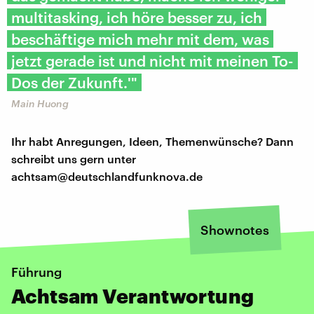
multitasking, ich höre besser zu, ich
beschäftige mich mehr mit dem, was
jetzt gerade ist und nicht mit meinen To-
Dos der Zukunft.'"
Main Huong
Ihr habt Anregungen, Ideen, Themenwünsche? Dann
schreibt uns gern unter
achtsam@deutschlandfunknova.de
Shownotes
Führung
Achtsam Verantwortung