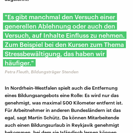
"Es gibt manchmal den Versuch einer
generellen Ablehnung oder auch den
Versuch, auf Inhalte Einfluss zu nehmen.
Zum Beispiel bei den Kursen zum Thema
Stressbewältigung, das haben wir
häufiger."
Petra Fleuth, Bildungsträger Stenden
In Nordrhein-Westfalen spielt auch die Entfernung
eines Bildungsangebots eine Rolle: Es wird nur das
genehmigt, was maximal 500 Kilometer entfernt ist.
Für Arbeitnehmer in anderen Bundesländern ist das
egal, sagt Martin Schütz. Da können Mitarbeitende
auch einen Bildungsurlaub in Reykjavik genehmigt
bekommen, bei dem sie Isländisch lernen können.