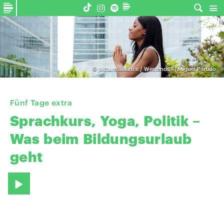
©
picture alliance / Westend61 | Miguel Partido
Fünf Tage extra
Sprachkurs,
Yoga,
Politik
–
Was
beim
Bildungsurlaub
geht