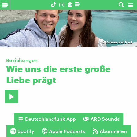
©
Carima und Paul
Beziehungen
Wie
uns
die
erste
große
Liebe
prägt
Deutschlandfunk App
ARD Sounds
Spotify
Apple Podcasts
Abonnieren