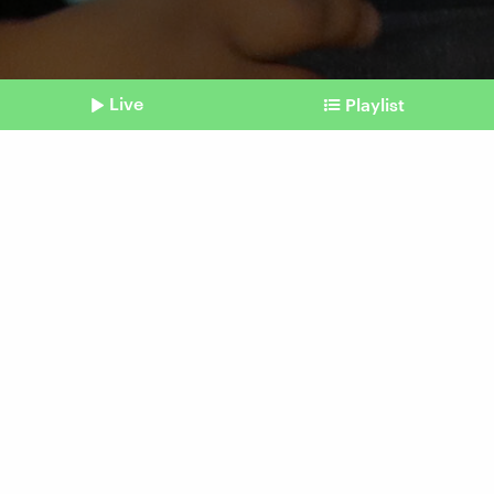
Live
Playlist
©
picture alliance / Anadolu | Abuukar Mohamed Muhidin
Shownotes
USA, Kanada und Mexiko
Die politischste Fußball-WM
aller Zeiten?
vom 11. Juni 2026