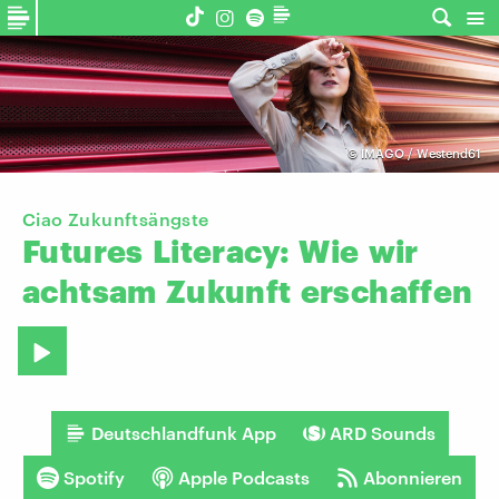
©
IMAGO / Westend61
Ciao Zukunftsängste
Futures
Literacy:
Wie
wir
achtsam
Zukunft
erschaffen
Deutschlandfunk App
ARD Sounds
Spotify
Apple Podcasts
Abonnieren