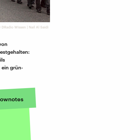
©
DRadio Wissen | Nail Al Saidi
von
festgehalten:
ils
 ein grün-
ownotes