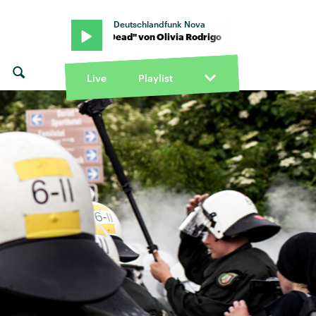
Deutschlandfunk Nova
 · "Drop Dead" von Olivia Rodrigo · "Drop Dead" von Olivia Rodrigo
Live
Playlist