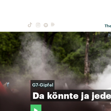
Th
G7-Gipfel
Da
könnte
ja
jede