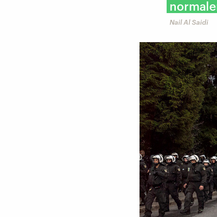
normaler
Nail Al Saidi