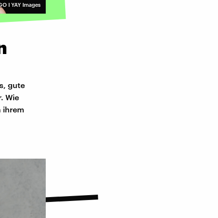
O I YAY Images
n
s, gute
. Wie
n ihrem