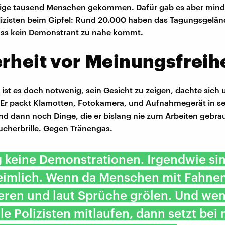
nige tausend Menschen gekommen. Dafür gab es aber mind
izisten beim Gipfel: Rund 20.000 haben das Tagungsgelän
ass kein Demonstrant zu nahe kommt.
rheit vor Meinungsfreih
ist es doch notwenig, sein Gesicht zu zeigen, dachte sich 
i. Er packt Klamotten, Fotokamera, und Aufnahmegerät in s
d dann noch Dinge, die er bislang nie zum Arbeiten gebrau
ucherbrille. Gegen Tränengas.
 keine Demonstrationen. Irgendwie sin
eimlich. Wenn da Menschen mit Fahne
eren und laut Sprüche grölen. Und we
le Polizisten mitlaufen, dann setzt bei 