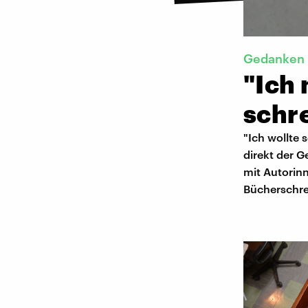
Gedanken
"Ich
schr
"Ich wollte 
direkt der G
mit Autorin
Bücherschrei