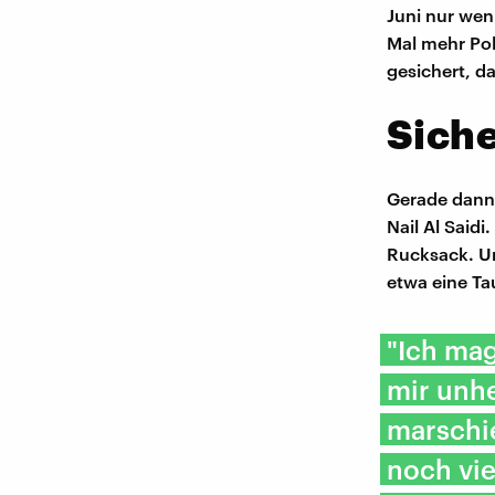
Juni nur we
Mal mehr Pol
gesichert, d
Siche
Gerade dann 
Nail Al Said
Rucksack. Un
etwa eine Ta
"Ich mag
mir unh
marschi
noch vie