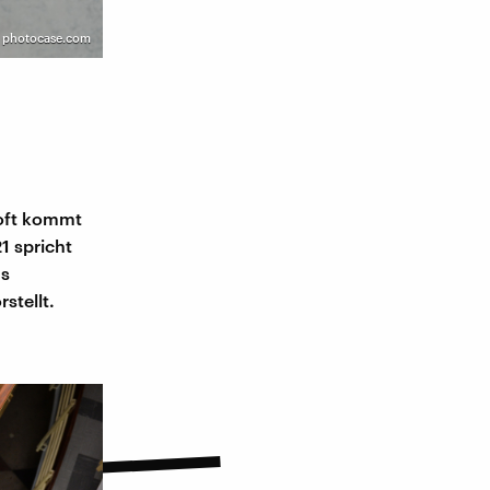
 | photocase.com
 oft kommt
1 spricht
as
stellt.