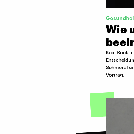
Gesundhei
Wie 
beein
Kein Bock au
Entscheidun
Schmerz funk
Vortrag.