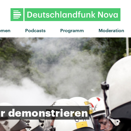
"Drop Dead" von Olivia Rodrigo
emen
Podcasts
Programm
Moderation
r
demonstrieren