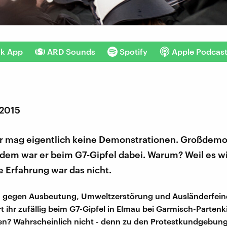
nk App
ARD Sounds
Spotify
Apple Podcas
 2015
r mag eigentlich keine Demonstrationen. Großdemo
zdem war er beim G7-Gipfel dabei. Warum? Weil es wic
 Erfahrung war das nicht.
h gegen Ausbeutung, Umweltzerstörung und Ausländerfeind
rt ihr zufällig beim G7-Gipfel in Elmau bei Garmisch-Parten
n? Wahrscheinlich nicht - denn zu den Protestkundgebung