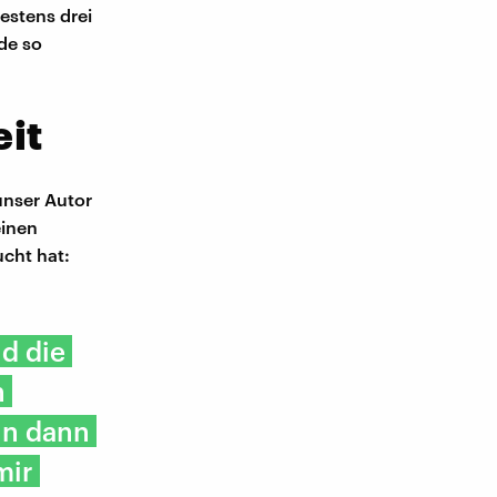
estens drei
de so
eit
unser Autor
einen
cht hat:
d die
n
nn dann
mir