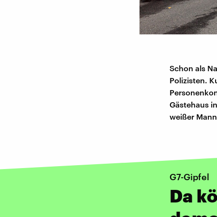
Schon als Na
Polizisten. 
Personenkont
Gästehaus in
weißer Manns
G7-Gipfel
Da kö