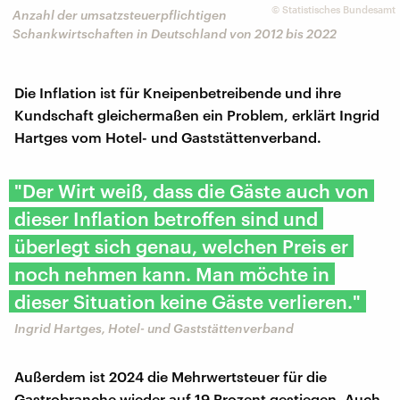
©
Statistisches Bundesamt
Anzahl der umsatzsteuerpflichtigen
Schankwirtschaften in Deutschland von 2012 bis 2022
Die Inflation ist für Kneipenbetreibende und ihre
Kundschaft gleichermaßen ein Problem, erklärt Ingrid
Hartges vom Hotel- und Gaststättenverband.
"Der Wirt weiß, dass die Gäste auch von
dieser Inflation betroffen sind und
überlegt sich genau, welchen Preis er
noch nehmen kann. Man möchte in
dieser Situation keine Gäste verlieren."
Ingrid Hartges, Hotel- und Gaststättenverband
Außerdem ist 2024 die Mehrwertsteuer für die
Gastrobranche wieder auf 19 Prozent gestiegen. Auch