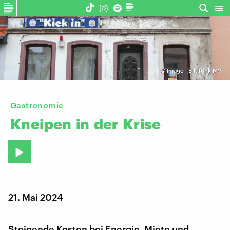
©
Imago | Bildfunk MV
Gastronomie
Kneipen
in
der
Krise
21. Mai 2024
Steigende Kosten bei Energie, Miete und