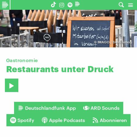
©
IMAGO / Sven Simon
Gastronomie
Restaurants
unter
Druck
Deutschlandfunk App
ARD Sounds
Spotify
Apple Podcasts
Abonnieren