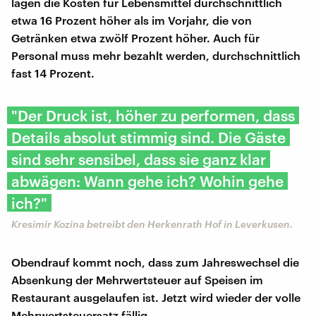
lagen die Kosten für Lebensmittel durchschnittlich
etwa 16 Prozent höher als im Vorjahr, die von
Getränken etwa zwölf Prozent höher. Auch für
Personal muss mehr bezahlt werden, durchschnittlich
fast 14 Prozent.
"Der Druck ist, höher zu performen, dass
Details absolut stimmig sind. Die Gäste
sind sehr sensibel, dass sie ganz klar
abwägen: Wann gehe ich? Wohin gehe
ich?"
Kresimir Kozina betreibt den Herkenrath Hof in Leverkusen.
Obendrauf kommt noch, dass zum Jahreswechsel die
Absenkung der Mehrwertsteuer auf Speisen im
Restaurant ausgelaufen ist. Jetzt wird wieder der volle
Mehrwertsteuersatz fällig.