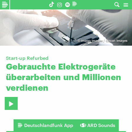
©
imago images / Cavan Images
Start-up Refurbed
Gebrauchte
Elektrogeräte
überarbeiten
und
Millionen
verdienen
Deutschlandfunk App
ARD Sounds