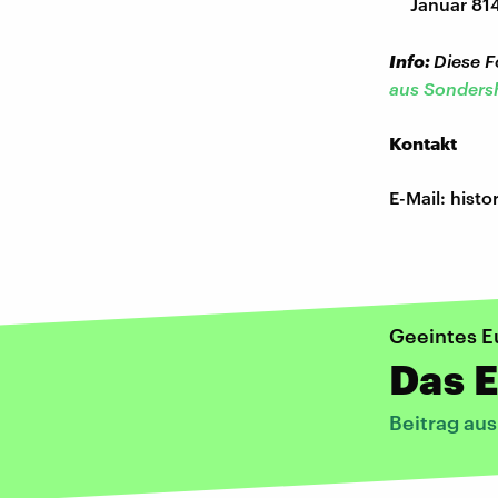
Januar 81
Info:
Diese F
aus Sonders
Kontakt
E-Mail: his
Geeintes E
Das E
Beitrag au