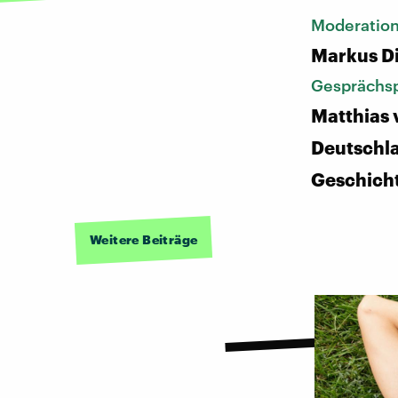
Moderatio
Markus D
Gesprächsp
Matthias 
Deutschl
Geschich
Weitere Beiträge