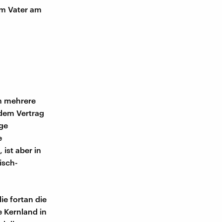
em Vater am
em mehrere
dem Vertrag
ge
e
 ist aber in
isch-
ie fortan die
e Kernland in