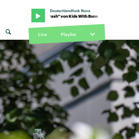
Deutschlandfunk Nova
 · "car crash" von Kids With Buns · "car crash" von Kids With Buns
Live
Playlist