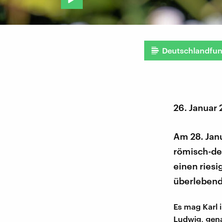
Deutschlandfu
26. Januar
Am 28. Janu
römisch-deu
einen riesi
überlebend
Es mag Karl 
Ludwig, gen