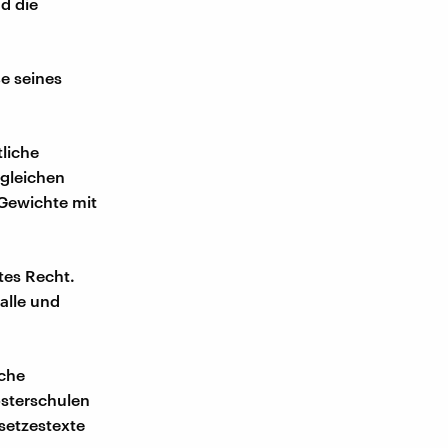
d die
ße seines
tliche
rgleichen
 Gewichte mit
tes Recht.
alle und
sche
losterschulen
setzestexte