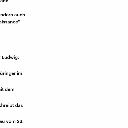
kann.
sondern auch
naissance"
r Ludwig,
hüringer im
mit dem
hreibt das
au vom 28.