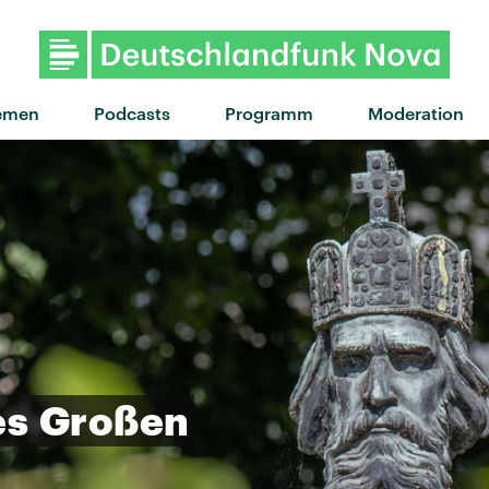
"car crash" von Kids With Buns
emen
Podcasts
Programm
Moderation
es
Großen