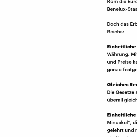
Rom die Euro
Benelux-Sta
Doch das Erb
Reichs:
Einheitlich
Währung. Mit
und Preise k
genau festge
Gleiches Rec
Die Gesetze 
überall glei
Einheitliche
Minuskel", di
gelehrt und 