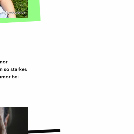
61 (Symbolbild)
umor
n so starkes
umor bei