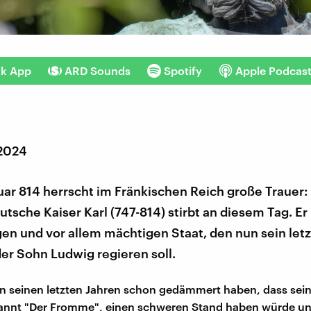
nk App
ARD Sounds
Spotify
Apple Podcas
 2024
ar 814 herrscht im Fränkischen Reich große Trauer: 
tsche Kaiser Karl (747-814) stirbt an diesem Tag. Er 
gen und vor allem mächtigen Staat, den nun sein letz
er Sohn Ludwig regieren soll.
in seinen letzten Jahren schon gedämmert haben, dass sei
annt "Der Fromme", einen schweren Stand haben würde und