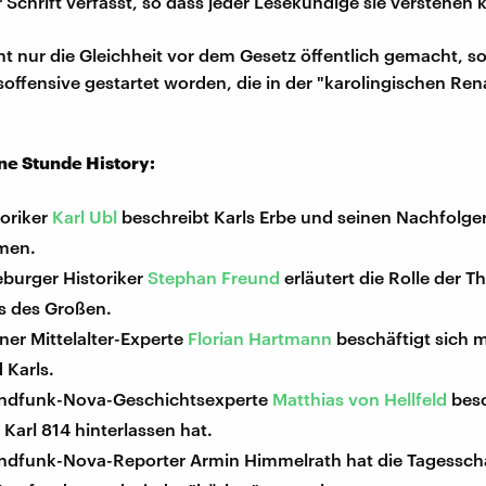
r Schrift verfasst, so dass jeder Lesekundige sie verstehen 
cht nur die Gleichheit vor dem Gesetz öffentlich gemacht, 
soffensive gestartet worden, die in der "karolingischen Re
ine Stunde History:
toriker
Karl Ubl
beschreibt Karls Erbe und seinen Nachfolge
men.
burger Historiker
Stephan Freund
erläutert die Rolle der T
ls des Großen.
er Mittelalter-Experte
Florian Hartmann
beschäftigt sich 
 Karls.
ndfunk-Nova-Geschichtsexperte
Matthias von Hellfeld
besc
 Karl 814 hinterlassen hat.
ndfunk-Nova-Reporter Armin Himmelrath hat die Tagessch