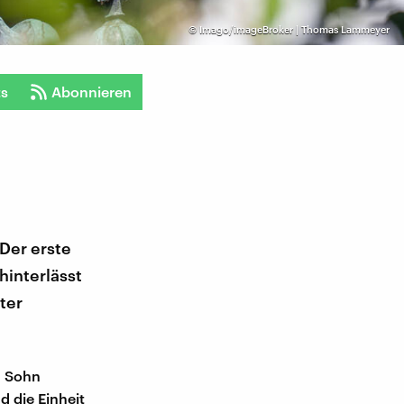
©
Imago/imageBroker | Thomas Lammeyer
ts
Abonnieren
Der erste
hinterlässt
ter
n Sohn
 die Einheit