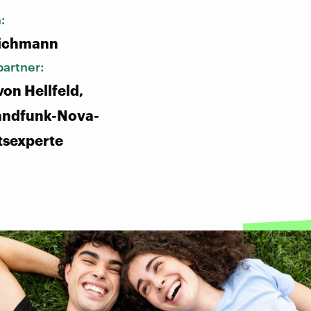
n:
ichmann
artner:
von Hellfeld,
andfunk-Nova-
tsexperte