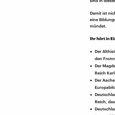
sind in diese
Damit ist ni
eine Bildung
mündet.
Ihr hört in E
Der Althis
den From
Der Magde
Reich Kar
Der Aachen
Europabild
Deutschla
Reich, das
Deutschla