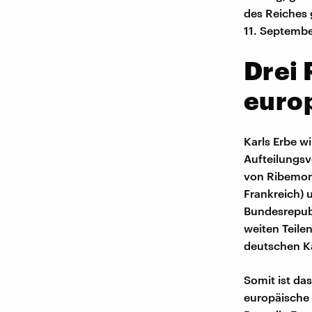
des Reiches 
11. Septembe
Drei 
europ
Karls Erbe w
Aufteilungsv
von Ribemont
Frankreich) 
Bundesrepubli
weiten Teile
deutschen Ka
Somit ist das
europäische 