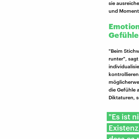
sie ausreich
und Momente
Emotiona
Gefühle
"Beim Stichw
runter", sag
individualisi
kontrolliere
möglicherwe
die Gefühle a
Diktaturen, 
"Es ist 
Existenz
dass es 