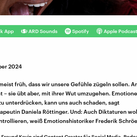
nk App
ARD Sounds
Spotify
Apple Podcas
ber 2024
meist früh, dass wir unsere Gefühle zügeln sollen. A
ht – sie übt aber, mit ihrer Wut umzugehen. Emotion
 zu unterdrücken, kann uns auch schaden, sagt
apeutin Daniela Röttinger. Und: Auch Diktaturen wo
trollieren, weiß Emotionshistoriker Frederik Schröe
 Freund Kevin sind Content Creator für Social Media, Podc