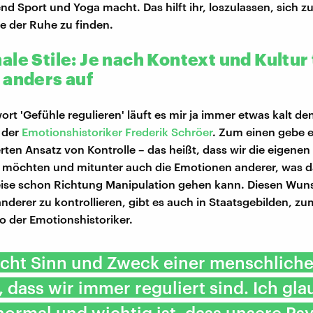
end Sport und Yoga macht. Das hilft ihr, loszulassen, sich 
 der Ruhe zu finden.
le Stile: Je nach Kontext und Kultur
 anders auf
ort 'Gefühle regulieren' läuft es mir ja immer etwas kalt d
t der
Emotionshistoriker Frederik Schröer
. Zum einen gebe e
erten Ansatz von Kontrolle – das heißt, dass wir die eigene
n möchten und mitunter auch die Emotionen anderer, was 
ise schon Richtung Manipulation gehen kann. Diesen Wun
nderer zu kontrollieren, gibt es auch in Staatsgebilden, zum
so der Emotionshistoriker.
nicht Sinn und Zweck einer menschlich
, dass wir immer reguliert sind. Ich gla
normal und wichtig ist, dass unsere Ps