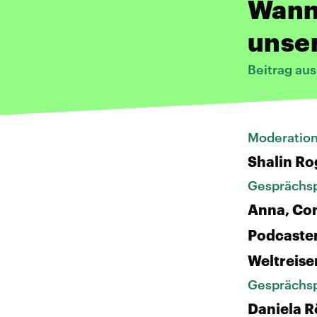
Wann
unser
Beitrag au
Moderatio
Shalin Ro
Gesprächsp
Anna, Con
Podcaster
Weltreis
Gesprächsp
Daniela R