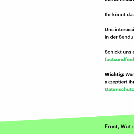
Ihr könnt da
Uns interess
in der Sendu
Schickt uns 
factsundfee
Wichtig:
Wen
akzeptiert i
Datenschutz
Frust, Wut 