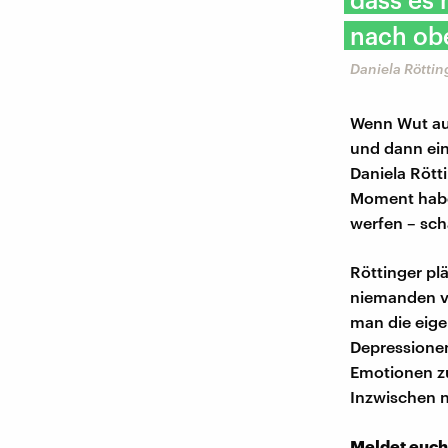
nach ob
Daniela Rötti
Wenn Wut auf
und dann ein
Daniela Rött
Moment haben
werfen – schä
Röttinger plä
niemanden v
man die eig
Depressionen
Emotionen zu
Inzwischen n
Meldet euch