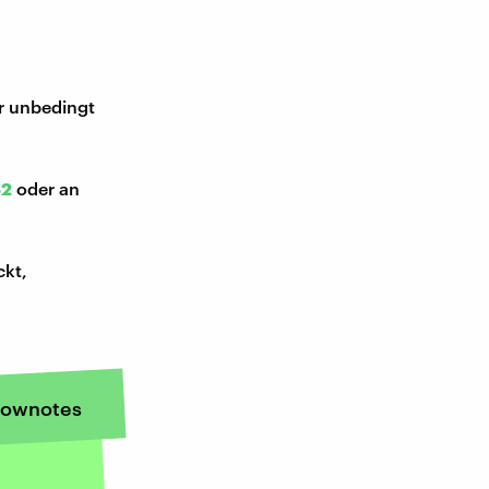
ir unbedingt
52
oder an
ckt,
ownotes