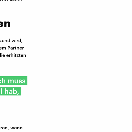
en
zend wird,
dem Partner
ie erhitzten
ich muss
l hab,
ieren, wenn