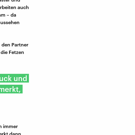
arbeiten auch
am – da
aussehen
m den Partner
die Fetzen
ruck und
merkt,
en immer
erkt dann,