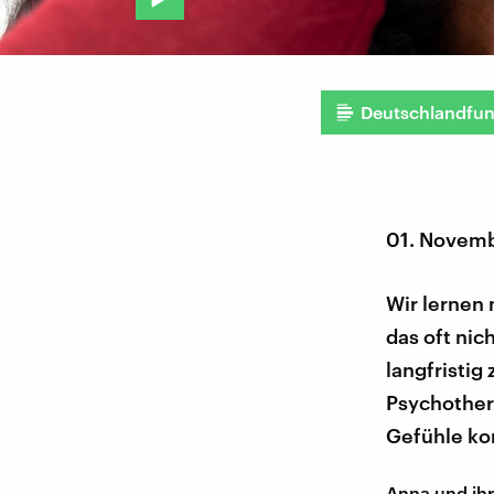
Deutschlandfu
01. Novem
Wir lernen 
das oft nic
langfristig
Psychother
Gefühle kon
Anna und ihr