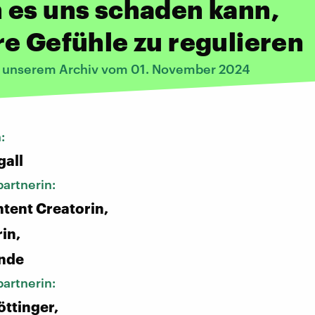
 es uns schaden kann,
e Gefühle zu regulieren
s unserem Archiv vom 01. November 2024
n:
gall
artnerin:
tent Creatorin,
in,
ende
artnerin:
öttinger,