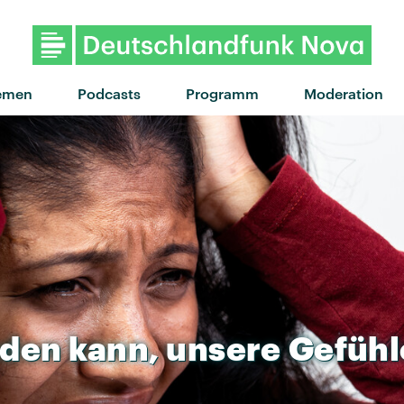
emen
Podcasts
Programm
Moderation
aden
kann,
unsere
Gefühl