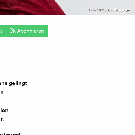
©
IMAGO / Pond5 Images
ts
Abonnieren
nna gelingt
en
llen
r.
aster und