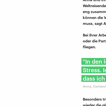
Weltreisende
eng zusamme
können die V
muss, sagt 
Bei ihrer Arb
oder die Par
fliegen.
"In den 
Stress. 
dass ich
Anna, Content
Besonders tr
wieder die g