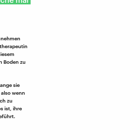
zunehmen
therapeutin
diesem
en Boden zu
lange sie
 also wenn
ch zu
ist, ihre
eführt.