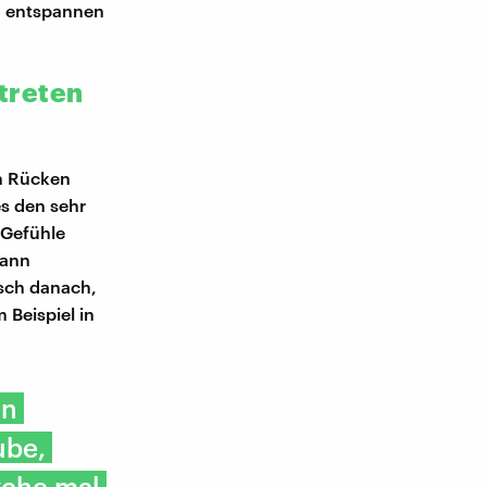
zu entspannen
 treten
en Rücken
s den sehr
n Gefühle
dann
sch danach,
 Beispiel in
en
ube,
yche mal