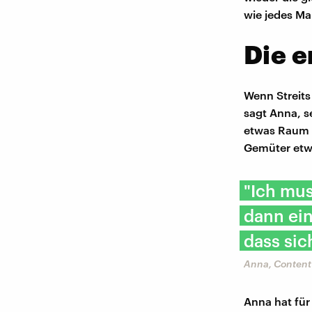
wie jedes Ma
Die e
Wenn Streits
sagt Anna, s
etwas Raum z
Gemüter etw
"Ich mu
dann ein
dass sic
Anna, Content
Anna hat für