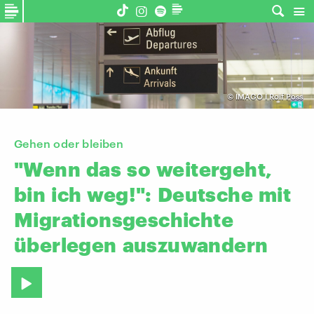
©
IMAGO I Rolf Poss
Gehen oder bleiben
"Wenn
das
so
weitergeht,
bin
ich
weg!":
Deutsche
mit
Migrationsgeschichte
überlegen
auszuwandern