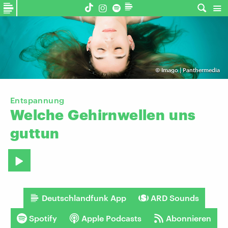
©
Imago | Panthermedia
Entspannung
Welche
Gehirnwellen
uns
guttun
Deutschlandfunk App
ARD Sounds
Spotify
Apple Podcasts
Abonnieren