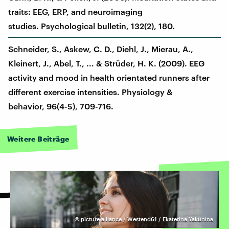
traits: EEG, ERP, and neuroimaging
studies. Psychological bulletin, 132(2), 180.
Schneider, S., Askew, C. D., Diehl, J., Mierau, A.,
Kleinert, J., Abel, T., ... & Strüder, H. K. (2009). EEG
activity and mood in health orientated runners after
different exercise intensities. Physiology &
behavior, 96(4-5), 709-716.
Weitere Beiträge
©
picture alliance / Westend61 / Ekaterina Yakunina