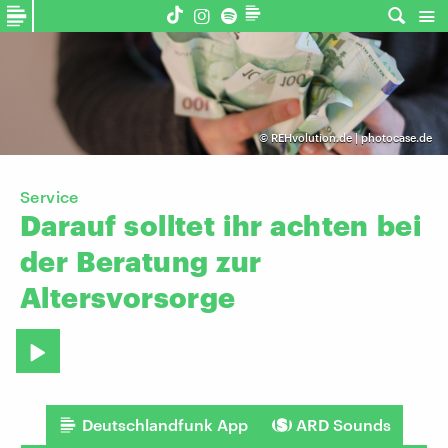
©
REHvolution.de | photocase.de
Service
Darauf
solltet
ihr
achten
bei
der
Beratung
zur
Altersvorsorge
Deutschlandfunk App
ARD Sounds