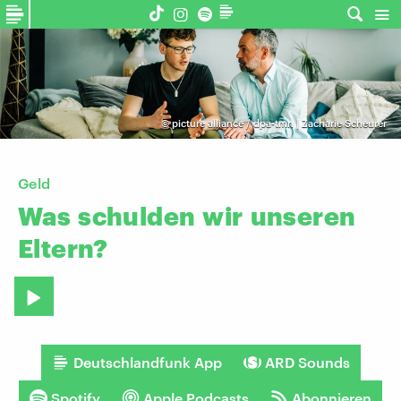
©
picture alliance / dpa-tmn | Zacharie Scheurer
Geld
Was
schulden
wir
unseren
Eltern?
Deutschlandfunk App
ARD Sounds
Spotify
Apple Podcasts
Abonnieren